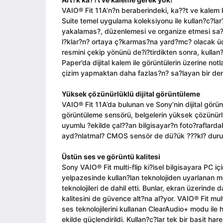
VAIO® Fit 11A’n?n beraberindeki, ka??t ve kalem
Suite temel uygulama koleksiyonu ile kullan?c?lar
yakalamas?, düzenlemesi ve organize etmesi sa?lan?
l?klar?n? ortaya ç?karmas?na yard?mc? olacak üç
resmini çekip yönünü de?i?tirdikten sonra, kullan
Paper’da dijital kalem ile görüntülerin üzerine not
çizim yapmaktan daha fazlas?n? sa?layan bir de
Yüksek çözünürlüklü dijital görüntüleme
VAIO® Fit 11A’da bulunan ve Sony’nin dijital gör
görüntüleme sensörü, belgelerin yüksek çözünürlü
uyumlu ?ekilde çal??an bilgisayar?n foto?raflardaki
ayd?nlatmal? CMOS sensör de dü?ük ???kl? durum
Üstün ses ve görüntü kalitesi
Sony VAIO® Fit multi-flip ki?isel bilgisayara PC
yelpazesinde kullan?lan teknolojiden uyarlanan mo
teknolojileri de dahil etti. Bunlar, ekran üzerind
kalitesini de güvence alt?na al?yor. VAIO® Fit m
ses teknolojilerini kullanan ClearAudio+ modu il
ekilde güçlendirildi. Kullan?c?lar tek bir basit har