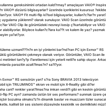
 kullanma gereksinimini ortadan kald?rmay? amaçlayan VAIO® Inspira
?n VAIO® dizüstü bilgisayarlar? üzerinde içeriklerini kusursuz ?ekilde
yor. VAIO® Fit multi-flip ki?isel bilgisayarlar, kullan?c?lar?n yarat
 uygulama yüklenmi? olarak sunuluyor. VAIO Scan üzerinde görüntül
?c?lar VAIO Clip ile görüntüdeki nesneyi kesip ç?kartabiliyor ve VAIO
lar alabiliyorlar. Böylece kullan?c?lara ka??t ve kalem ile yaz? yazmak
neyim ya?at?yor.
üntüleme uzmanl???n?n en iyi yönlerini bar?nd?ran PC için Exmor™ RS
klü görüntülerini çekmeye olanak veriyor. Görüntüler, VAIO Scan ile
 metinleri tan?y?p i?aretlemesi için yeterli netli?e sahip oluyor. Ark
larda parazitin azalt?lmas?n? sa?l?yor.
 için Exmor™ RS sensörün yan? s?ra Sony BRAVIA 2013 televizyon
bil için TRILUMINOS™ ekran ve mobil için X-Reality gibi di?er
e daha canl? renkler yarat?lmas?na imkan verdi?i gibi en keskin görüntü
ulti-flip PC ayn? zamanda üstün bir ses performans? sunmak üzere çe?
e hiçbir bozulma olmaks?z?n dinamik baslar ve muazzam tizler sunaca
eketle, kaliteli bir ses sistemi düzeyinde keskinlik ve derinlikteki müzi