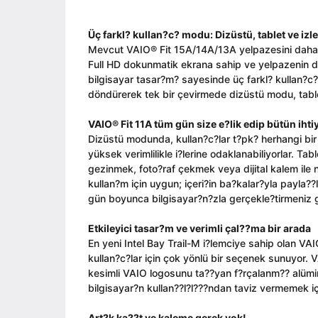
Üç farkl? kullan?c? modu: Dizüstü, tablet ve iz
Mevcut VAIO® Fit 15A/14A/13A yelpazesini daha da
Full HD dokunmatik ekrana sahip ve yelpazenin di?e
bilgisayar tasar?m? sayesinde üç farkl? kullan?c
döndürerek tek bir çevirmede dizüstü modu, table
VAIO® Fit 11A tüm gün size e?lik edip bütün iht
Dizüstü modunda, kullan?c?lar t?pk? herhangi bir g
yüksek verimlilikle i?lerine odaklanabiliyorlar. T
gezinmek, foto?raf çekmek veya dijital kalem ile n
kullan?m için uygun; içeri?in ba?kalar?yla payla?
gün boyunca bilgisayar?n?zla gerçekle?tirmeniz ge
Etkileyici tasar?m ve verimli çal??ma bir arada
En yeni Intel Bay Trail-M i?lemciye sahip olan VAIO®
kullan?c?lar için çok yönlü bir seçenek sunuyor. V
kesimli VAIO logosunu ta??yan f?rçalanm?? alüm
bilgisayar?n kullan??l?l???ndan taviz vermemek iç
Art?k ka??t ve kaleme gerek yok!