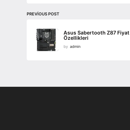
n
PREVIOUS POST
Asus Sabertooth Z87 Fiyat
Özellikleri
by
admin