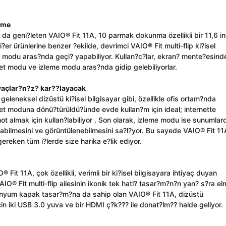
leme
 geni?leten VAIO® Fit 11A, 10 parmak dokunma özellikli bir 11,6 in
r ürünlerine benzer ?ekilde, devrimci VAIO® Fit multi-flip ki?isel
? modu aras?nda geçi? yapabiliyor. Kullan?c?lar, ekran? mente?esind
t modu ve izleme modu aras?nda gidip gelebiliyorlar.
iyaçlar?n?z? kar??layacak
eleneksel dizüstü ki?isel bilgisayar gibi, özellikle ofis ortam?nda
ablet moduna dönü?türüldü?ünde evde kullan?m için ideal; internette
ot almak için kullan?labiliyor . Son olarak, izleme modu ise sunumlar
?labilmesini ve görüntülenebilmesini sa?l?yor. Bu sayede VAIO® Fit 11
reken tüm i?lerde size harika e?lik ediyor.
 Fit 11A, çok özellikli, verimli bir ki?isel bilgisayara ihtiyaç duyan
AIO® Fit multi-flip ailesinin ikonik tek hatl? tasar?m?n?n yan? s?ra e
inyum kapak tasar?m?na da sahip olan VAIO® Fit 11A, dizüstü
in iki USB 3.0 yuva ve bir HDMI ç?k??? ile donat?lm?? halde geliyor.