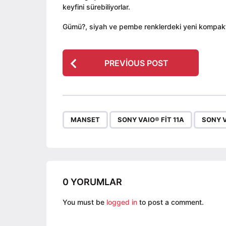
keyfini sürebiliyorlar.
Gümü?, siyah ve pembe renklerdeki yeni kompakt 
P
PREVIOUS POST
o
s
t
P
,
,
MANSET
SONY VAIO® FIT 11A
SONY V
a
g
i
n
a
0 YORUMLAR
t
You must be
logged in
to post a comment.
i
o