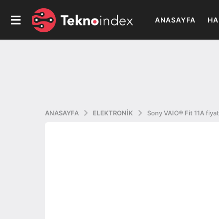
ANASAYFA
HA
ANASAYFA
ELEKTRONIK
Sony VAIO® Fit 11A fiyat 