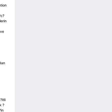
tion
?c?
erin
 ve
adan
itli
k ?
?in