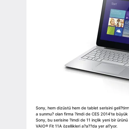
ı
i
a
l
n
g
a
o
g
o
Sony, hem dizüstü hem de tablet serisini geli?t
a sunmu? olan firma ?imdi de CES 2014’te büyük bir
Sony, bu serisine ?imdi de 11 inçlik yeni bir ürü
VAIO® Fit 11A özellikleri a?a??da yer al?yor.