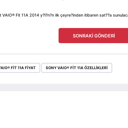
VAIO® Fit 11A 2014 y?l?n?n ilk çeyre?inden itibaren sat??a sunulac
SONRAKI GÖNDERI
,
AIO® FIT 11A FIYAT
SONY VAIO® FIT 11A ÖZELLIKLERI