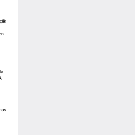
çlik
en
da
A
lmas