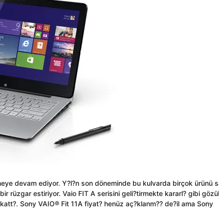
irmeye devam ediyor. Y?l?n son döneminde bu kulvarda birçok ürünü s
 rüzgar estiriyor. Vaio FIT A serisini geli?tirmekte kararl? gibi göz
nü katt?. Sony VAIO® Fit 11A fiyat? henüz aç?klanm?? de?il ama Sony