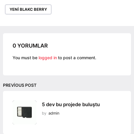
P
a
YENI BLAKC BERRY
g
i
n
a
0 YORUMLAR
t
i
You must be
logged in
to post a comment.
o
n
PREVIOUS POST
5 dev bu projede buluştu
by
admin