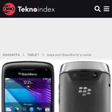
ANASAYFA
TABLET
Avea yeni BlackBerry'yi sunar