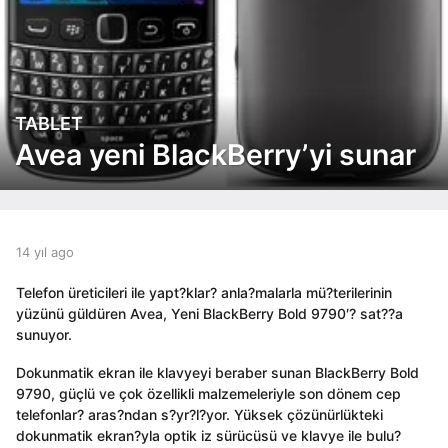
TABLET
1
4
Avea yeni BlackBerry’yi sunar
y
ı
l
a
g
b
14 yıl ago
1
y
4
o
a
y
1
Telefon üreticileri ile yapt?klar? anla?malarla mü?terilerinin
d
ı
4
yüzünü güldüren Avea, Yeni BlackBerry Bold 9790′? sat??a
m
l
y
sunuyor.
i
a
ı
n
g
Dokunmatik ekran ile klavyeyi beraber sunan BlackBerry Bold
l
o
9790, güçlü ve çok özellikli malzemeleriyle son dönem cep
a
telefonlar? aras?ndan s?yr?l?yor. Yüksek çözünürlükteki
g
dokunmatik ekran?yla optik iz sürücüsü ve klavye ile bulu?
o