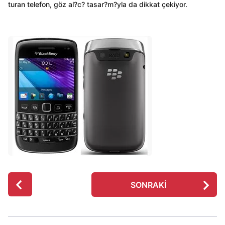
turan telefon, göz al?c? tasar?m?yla da dikkat çekiyor.
P
SONRAKI
o
s
t