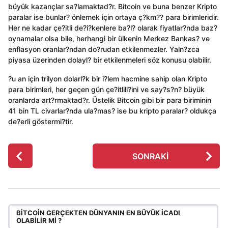
büyük kazançlar sa?lamaktad?r. Bitcoin ve buna benzer Kripto
paralar ise bunlar? önlemek için ortaya ç?km?? para birimleridir.
Her ne kadar çe?itli de?i?kenlere ba?l? olarak fiyatlar?nda baz?
oynamalar olsa bile, herhangi bir ülkenin Merkez Bankas? ve
enflasyon oranlar?ndan do?rudan etkilenmezler. Yaln?zca
piyasa üzerinden dolayl? bir etkilenmeleri söz konusu olabilir.
?u an için trilyon dolarl?k bir i?lem hacmine sahip olan Kripto
para birimleri, her geçen gün çe?itlili?ini ve say?s?n? büyük
oranlarda art?rmaktad?r. Üstelik Bitcoin gibi bir para biriminin
41 bin TL civarlar?nda ula?mas? ise bu kripto paralar? oldukça
de?erli göstermi?tir.
P
SONRAKI
o
s
t
P
a
BITCOIN GERÇEKTEN DÜNYANIN EN BÜYÜK İCADI
OLABILIR MI ?