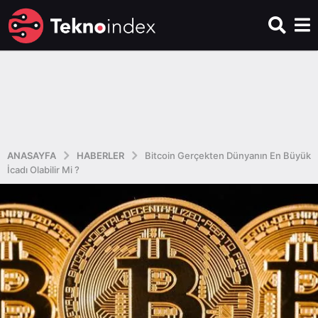
ANASAYFA
HABERLER
Bitcoin Gerçekten Dünyanın En Büyük
İcadı Olabilir Mi ?