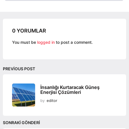
g
i
n
a
t
0 YORUMLAR
i
You must be
logged in
to post a comment.
o
n
PREVIOUS POST
İnsanlığı Kurtaracak Güneş
Enerjisi Çözümleri
by
editor
SONRAKI GÖNDERI