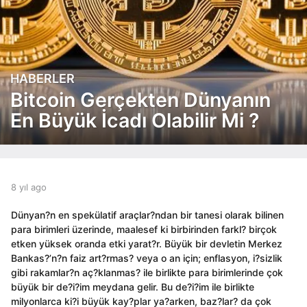
HABERLER
8
y
Bitcoin Gerçekten Dünyanın
ı
En Büyük İcadı Olabilir Mi ?
l
a
g
o
8
b
8 yıl ago
8
y
y
y
ı
e
ı
Dünyan?n en spekülatif araçlar?ndan bir tanesi olarak bilinen
l
d
l
para birimleri üzerinde, maalesef ki birbirinden farkl? birçok
a
i
a
etken yüksek oranda etki yarat?r. Büyük bir devletin Merkez
t
g
g
Bankas?’n?n faiz art?rmas? veya o an için; enflasyon, i?sizlik
o
o
o
gibi rakamlar?n aç?klanmas? ile birlikte para birimlerinde çok
r
büyük bir de?i?im meydana gelir. Bu de?i?im ile birlikte
milyonlarca ki?i büyük kay?plar ya?arken, baz?lar? da çok