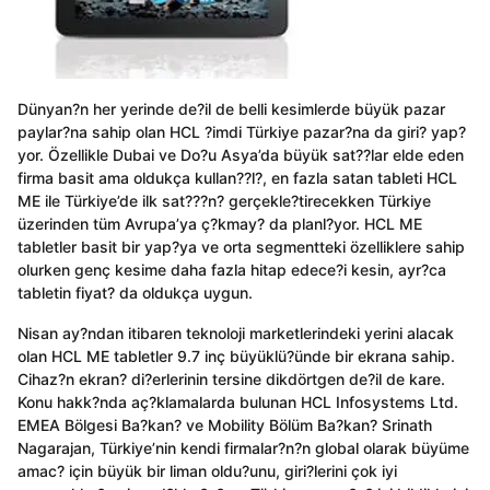
Dünyan?n her yerinde de?il de belli kesimlerde büyük pazar
paylar?na sahip olan HCL ?imdi Türkiye pazar?na da giri? yap?
yor. Özellikle Dubai ve Do?u Asya’da büyük sat??lar elde eden
firma basit ama oldukça kullan??l?, en fazla satan tableti HCL
ME ile Türkiye’de ilk sat???n? gerçekle?tirecekken Türkiye
üzerinden tüm Avrupa’ya ç?kmay? da planl?yor. HCL ME
tabletler basit bir yap?ya ve orta segmentteki özelliklere sahip
olurken genç kesime daha fazla hitap edece?i kesin, ayr?ca
tabletin fiyat? da oldukça uygun.
Nisan ay?ndan itibaren teknoloji marketlerindeki yerini alacak
olan HCL ME tabletler 9.7 inç büyüklü?ünde bir ekrana sahip.
Cihaz?n ekran? di?erlerinin tersine dikdörtgen de?il de kare.
Konu hakk?nda aç?klamalarda bulunan HCL Infosystems Ltd.
EMEA Bölgesi Ba?kan? ve Mobility Bölüm Ba?kan? Srinath
Nagarajan, Türkiye’nin kendi firmalar?n?n global olarak büyüme
amac? için büyük bir liman oldu?unu, giri?lerini çok iyi