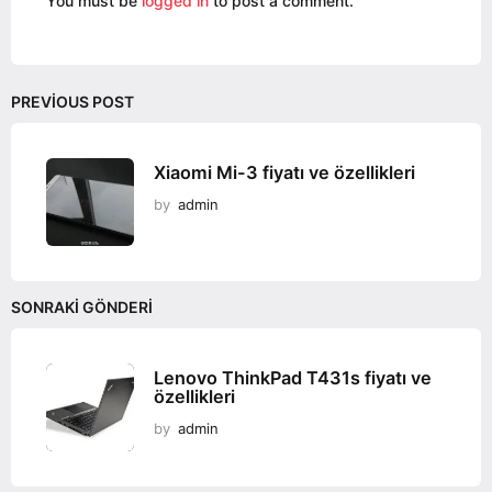
You must be
logged in
to post a comment.
n
PREVIOUS POST
Xiaomi Mi-3 fiyatı ve özellikleri
by
admin
SONRAKI GÖNDERI
Lenovo ThinkPad T431s fiyatı ve
özellikleri
by
admin