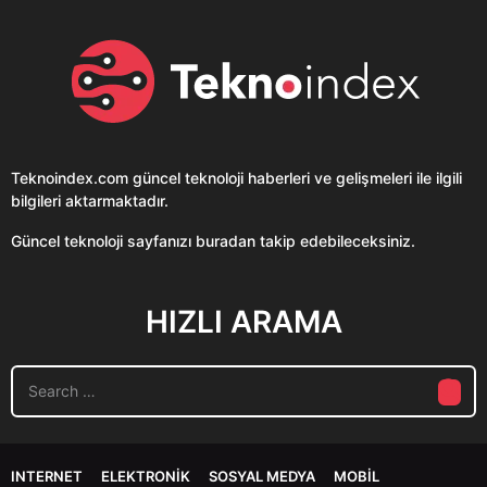
Teknoindex.com
güncel teknoloji haberleri ve gelişmeleri ile ilgili
bilgileri aktarmaktadır.
Güncel teknoloji sayfanızı buradan takip edebileceksiniz.
HIZLI ARAMA
S
e
a
r
c
INTERNET
ELEKTRONIK
SOSYAL MEDYA
MOBIL
h