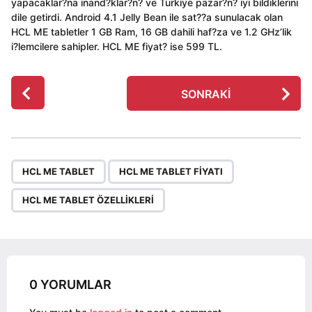
yapacaklar?na inand?klar?n? ve Türkiye pazar?n? iyi bildiklerini
dile getirdi. Android 4.1 Jelly Bean ile sat??a sunulacak olan
HCL ME tabletler 1 GB Ram, 16 GB dahili haf?za ve 1.2 GHz’lik
i?lemcilere sahipler. HCL ME fiyat? ise 599 TL.
P
SONRAKI
o
s
t
P
,
,
a
HCL ME TABLET
HCL ME TABLET FIYATI
g
HCL ME TABLET ÖZELLIKLERI
i
n
a
t
i
0 YORUMLAR
o