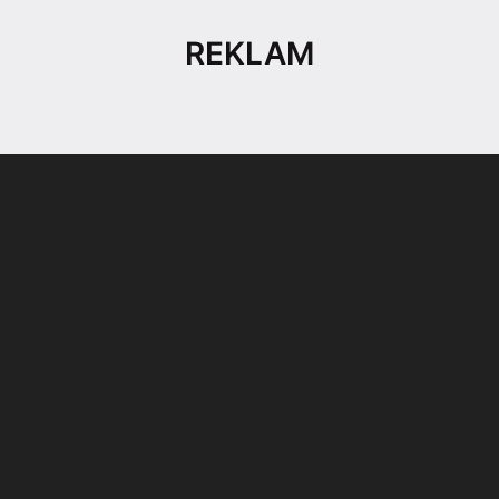
REKLAM
Son dönemin popüler sesli
Elektrikli Ürünler
sohbet uygulaması
Teknolojiyi Yansıtıyor;
Clubhouse sonunda...
Karaca!