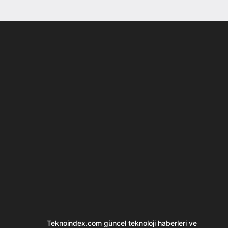
Son dönemin popüler sesli
Elektrikli Ürünle
sohbet uygulaması
Teknolojiyi Yansıtı
Clubhouse sonunda...
Karaca!
Teknoindex.com
güncel teknoloji haberleri ve