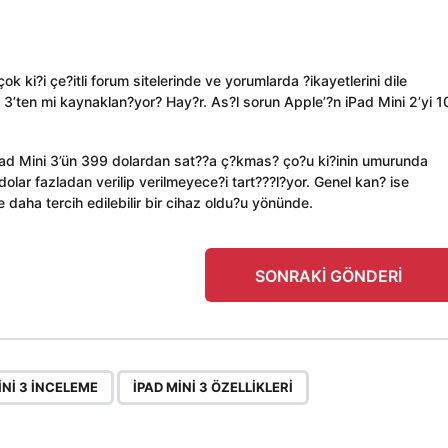
k ki?i çe?itli forum sitelerinde ve yorumlarda ?ikayetlerini dile
 3’ten mi kaynaklan?yor? Hay?r. As?l sorun Apple’?n iPad Mini 2’yi 1
iPad Mini 3’ün 399 dolardan sat??a ç?kmas? ço?u ki?inin umurunda
olar fazladan verilip verilmeyece?i tart???l?yor. Genel kan? ise
e daha tercih edilebilir bir cihaz oldu?u yönünde.
SONRAKI GÖNDERI
,
,
,
INI 3 INCELEME
IPAD MINI 3 ÖZELLIKLERI