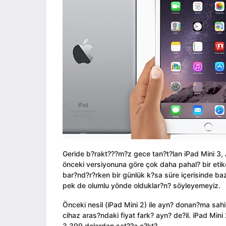
ı
i
a
l
n
g
a
o
g
o
Geride b?rakt???m?z gece tan?t?lan iPad Mini 3, 
önceki versiyonuna göre çok daha pahal? bir etike
bar?nd?r?rken bir günlük k?sa süre içerisinde baz
pek de olumlu yönde olduklar?n? söyleyemeyiz.
Önceki nesil (iPad Mini 2) ile ayn? donan?ma sah
cihaz aras?ndaki fiyat fark? ayn? de?il. iPad Mini 
3 399 dolardan sat??a ç?kt?.