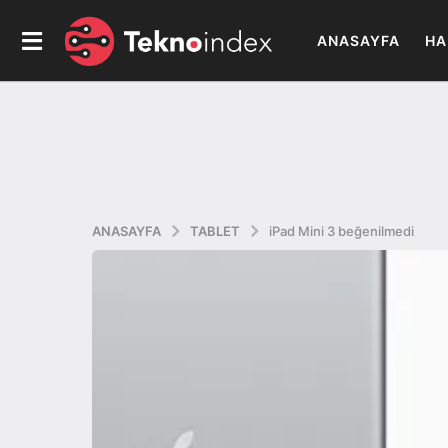
ANASAYFA
HA
ANASAYFA
TABLET
iPad Mini 3 beğenilmedi