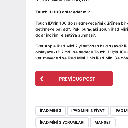
Touch ID 100 dolar eder mi?
Touch ID’nin 100 dolar etmeyece?ini dü?ünen bir ço
getirmeye ba?lad?. Peki buradaki sorun iPad Mini
dolar indirim ile sat??a sunmas?.
E?er Apple iPad Mini 2’yi sat??tan kald?rsayd? 
olmayacakt?. ?imdi ise sadece Touch ID için 100 d
verilmeyece?i ve iPad Mini 2’nin iPad Mini 3’e gör
P
PREVIOUS POST
o
s
t
P
,
,
IPAD MINI 3
IPAD MINI 3 FIYAT
IPAD M
a
g
IPAD MINI 3 YORUMLARI
MANSET