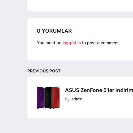
i
n
a
t
0 YORUMLAR
i
o
You must be
logged in
to post a comment.
n
PREVIOUS POST
ASUS ZenFone 5'ler indiri
by
admin