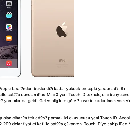
Apple taraf?ndan beklendi?i kadar yüksek bir tepki yaratmad?. Bir
tle sat??a sunulan iPad Mini 3 yeni Touch ID teknolojisini bünyesin
? yorumlar da geldi. Gelen bilgilere göre ?u vakte kadar incelemeleri
ip olan cihaz?n tek art?s? parmak izi okuyucusu yani Touch ID. Ancak
2 299 dolar fiyat etiketi ile sat??a ç?karken, Touch ID’ye sahip iPad 