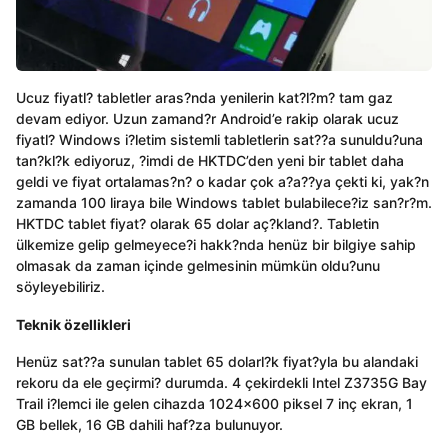
Ucuz fiyatl? tabletler aras?nda yenilerin kat?l?m? tam gaz
devam ediyor. Uzun zamand?r Android’e rakip olarak ucuz
fiyatl? Windows i?letim sistemli tabletlerin sat??a sunuldu?una
tan?kl?k ediyoruz, ?imdi de HKTDC’den yeni bir tablet daha
geldi ve fiyat ortalamas?n? o kadar çok a?a??ya çekti ki, yak?n
zamanda 100 liraya bile Windows tablet bulabilece?iz san?r?m.
HKTDC tablet fiyat? olarak 65 dolar aç?kland?. Tabletin
ülkemize gelip gelmeyece?i hakk?nda henüz bir bilgiye sahip
olmasak da zaman içinde gelmesinin mümkün oldu?unu
söyleyebiliriz.
Teknik özellikleri
Henüz sat??a sunulan tablet 65 dolarl?k fiyat?yla bu alandaki
rekoru da ele geçirmi? durumda. 4 çekirdekli Intel Z3735G Bay
Trail i?lemci ile gelen cihazda 1024×600 piksel 7 inç ekran, 1
GB bellek, 16 GB dahili haf?za bulunuyor.