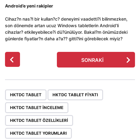
Android’e yeni rakipler
Cihaz?n nas?l bir kullan?c? deneyimi vaadetti?i bilinmezken,
son dönemde artan ucuz Windows tabletlerin Android’li
cihazlar? etkileyebilece?i dü?ünülüyor. Bakal?m önümüzdeki
günlerde fiyatlar?n daha a?a?? gitti?ini görebilecek miyiz?
P
SONRAKI
o
s
t
P
,
,
,
,
a
HKTDC TABLET
HKTDC TABLET FIYATI
g
HKTDC TABLET INCELEME
i
n
HKTDC TABLET ÖZELLIKLERI
a
HKTDC TABLET YORUMLARI
t