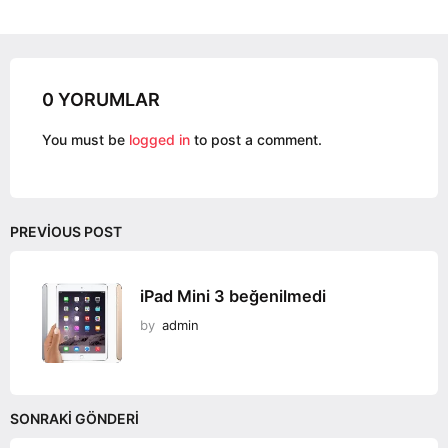
i
o
n
0 YORUMLAR
You must be
logged in
to post a comment.
PREVIOUS POST
iPad Mini 3 beğenilmedi
by
admin
SONRAKI GÖNDERI