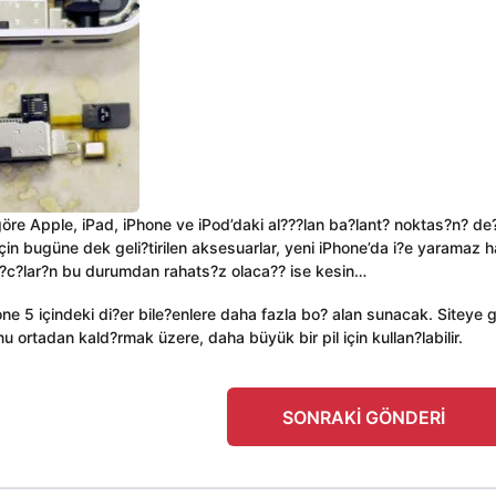
e Apple, iPad, iPhone ve iPod’daki al???lan ba?lant? noktas?n? de?
için bugüne dek geli?tirilen aksesuarlar, yeni iPhone’da i?e yaramaz h
n?c?lar?n bu durumdan rahats?z olaca?? ise kesin…
ne 5 içindeki di?er bile?enlere daha fazla bo? alan sunacak. Siteye 
 ortadan kald?rmak üzere, daha büyük bir pil için kullan?labilir.
SONRAKI GÖNDERI