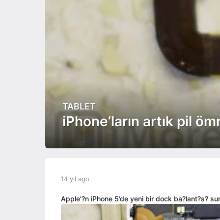
TABLET
1
4
iPhone’ların artık pil ö
y
ı
l
a
g
b
14 yıl ago
1
o
y
4
1
a
y
Apple’?n iPhone 5’de yeni bir dock ba?lant?s? su
4
d
ı
y
m
l