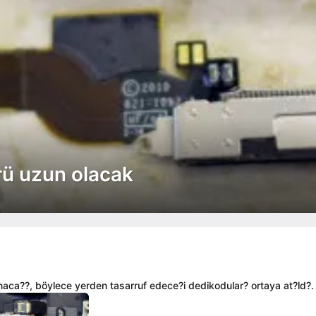
mrü uzun olacak
naca??, böylece yerden tasarruf edece?i dedikodular? ortaya at?ld?.