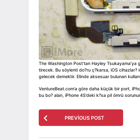
ı
i
a
l
n
g
a
o
g
o
The Washington Post’tan Hayley Tsukayama’ya gör
tirecek. Bu söylenti do?ru ç?karsa, iOS cihazlar? 
gelecek demektir. Elinde aksesuar bulunan kulla
VentureBeat.com’a göre daha küçük bir port, iPho
bu bo? alan, iPhone 4S’deki k?sa pil ömrü sorununu
P
PREVIOUS POST
o
s
t