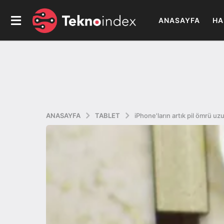
ANASAYFA
HA
ANASAYFA
TABLET
iPhone'ların artık pil ömrü uz