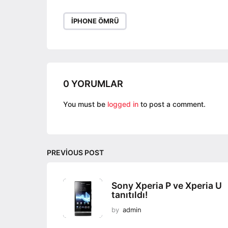
P
IPHONE ÖMRÜ
a
g
i
n
a
0 YORUMLAR
t
You must be
logged in
to post a comment.
i
o
n
PREVIOUS POST
Sony Xperia P ve Xperia U
tanıtıldı!
by
admin