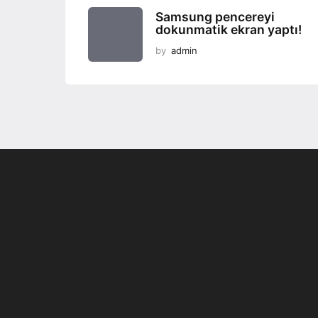
Samsung pencereyi
dokunmatik ekran yaptı!
by
admin
Son dönemin popüler sesli
Elektrikli Ürünle
sohbet uygulaması
Teknolojiyi Yansıtı