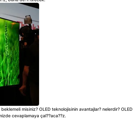
beklemeli misiniz? OLED teknolojisinin avantajlar? nelerdir? OLED
alemizde cevaplamaya çal??aca??z.