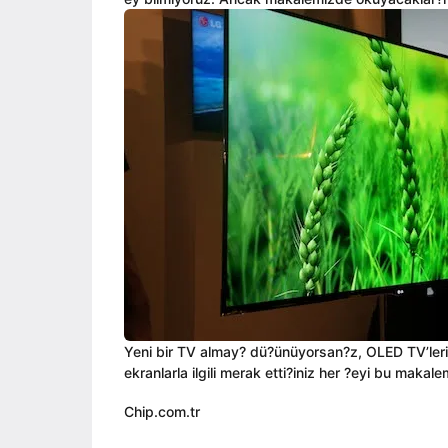
ı
i
a
l
n
g
a
o
g
o
Yeni bir TV almay? dü?ünüyorsan?z, OLED TV’leri 
ekranlarla ilgili merak etti?iniz her ?eyi bu mak
Chip.com.tr