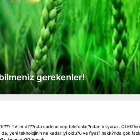
ilmeniz gerekenler!
t??? TV’ler d???nda sadece cep telefonlar?ndan biliyoruz. OLED’ler
a da, yeni teknolojinin ne kadar iyi oldu?u ve fiyat? hakk?nda çok fazl
?z, bunu de?i?tirecek.