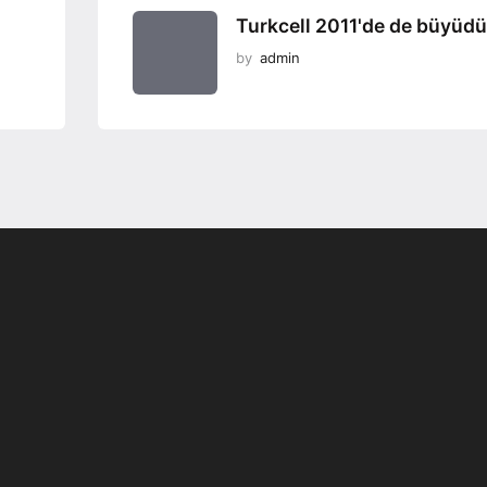
Turkcell 2011'de de büyüdü
by
admin
Programsız VPN
Değiştirme
r
Teknoloji Ofis Ürünleri
yor;
İsteGelsin’le Sen İste O