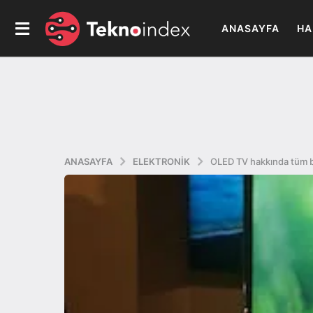
ANASAYFA
HA
ANASAYFA
ELEKTRONIK
OLED TV hakkında tüm b