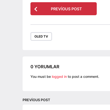
P
PREVIOUS POST
o
s
t
P
OLED TV
a
g
i
n
a
0 YORUMLAR
t
You must be
logged in
to post a comment.
i
o
n
PREVIOUS POST