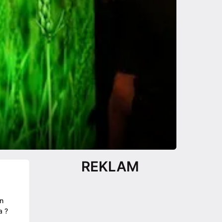
REKLAM
in
a ?