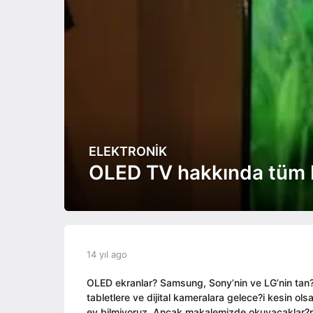
ELEKTRONIK
1
4
OLED TV hakkında tüm b
y
ı
l
a
g
b
14 yıl ago
1
o
y
4
1
a
y
OLED ekranlar? Samsung, Sony’nin ve LG’nin tan?t
4
d
ı
tabletlere ve dijital kameralara gelece?i kesin ols
y
m
l
ey bilmiyoruz. Ancak makalemizde okuyacaklar?n