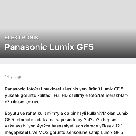
ELEKTRONIK
1
4
Panasonic Lumix GF5
y
ı
l
a
g
b
14 yıl ago
1
y
4
o
a
y
1
Panasonic foto?raf makinesi ailesinin yeni ürünü Lumix GF 5,
d
ı
4
yüksek görüntü kalitesi, Full HD özelli?iyle foto?raf merakl?lar?
m
l
y
n?n ilgisini çekiyor.
i
a
ı
n
g
Boyutu ve rahat kullan?m?yla da bir hayli kullan??l? olan Lumix
l
o
GF 5, otomatik odaklama sayesinde ayr?nt?lar?n hepsini
a
yakalayabiliyor. Ayr?ca hassasiyeti son derece yüksek 12.1
g
megapiksel Live MOS görüntü sensörüne sahip Lumix GF 5,
o