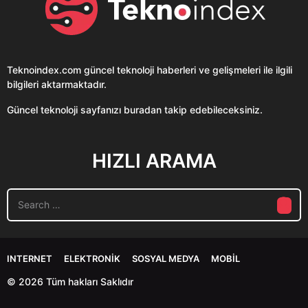
Teknoindex.com
güncel teknoloji haberleri ve gelişmeleri ile ilgili
bilgileri aktarmaktadır.
Güncel teknoloji sayfanızı buradan takip edebileceksiniz.
HIZLI ARAMA
S
e
a
r
c
INTERNET
ELEKTRONIK
SOSYAL MEDYA
MOBIL
h
f
© 2026 Tüm hakları Saklıdır
o
r