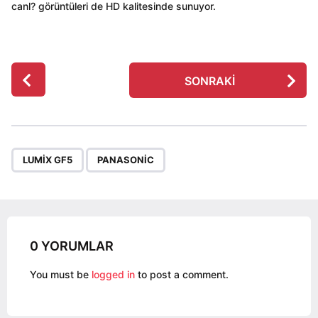
canl? görüntüleri de HD kalitesinde sunuyor.
P
SONRAKI
o
s
t
P
,
a
LUMIX GF5
PANASONIC
g
i
n
a
0 YORUMLAR
t
i
You must be
logged in
to post a comment.
o
n