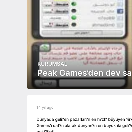
KURUMSAL
1
4
Peak Games’den dev sat
y
ı
l
a
g
b
14 yıl ago
1
o
y
4
1
a
y
Dünyada geli?en pazarlar?n en h?zl? büyüyen ?i
4
d
ı
Games’i sat?n alarak dünyan?n en büyük iki geli?
y
m
l
peki?tirdi.