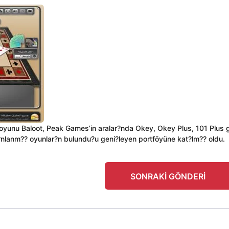
 oyunu Baloot, Peak Games’in aralar?nda Okey, Okey Plus, 101 Plus g
nlanm?? oyunlar?n bulundu?u geni?leyen portföyüne kat?lm?? oldu.
SONRAKI GÖNDERI