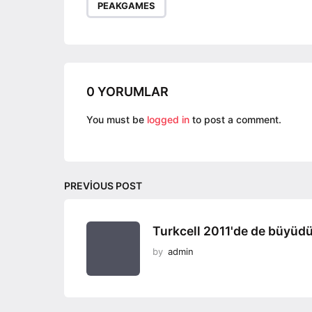
PEAKGAMES
a
g
i
n
a
0 YORUMLAR
t
You must be
logged in
to post a comment.
i
o
n
PREVIOUS POST
Turkcell 2011'de de büyüdü
by
admin