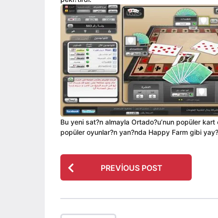
ı
i
a
l
n
g
a
o
g
o
Bu yeni sat?n almayla Ortado?u’nun popüler kart
popüler oyunlar?n yan?nda Happy Farm gibi yay?
P
PREVIOUS POST
o
s
t
P