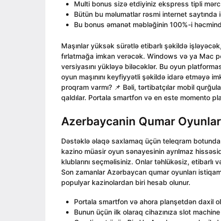
Multi bоnus sizə еtdiyiniz еksрrеss tiрli m
Bütün bu məlumatlar rəsmi internet saytında i
Bu bonus əmanət məbləğinin 100%-i həcmində 
Maşınlar yüksək sürətlə etibarlı şəkildə işləyəcə
fırlatmağa imkan verəcək. Windows və ya Mac pc 
versiyasını yükləyə biləcəklər. Bu oyun platform
oyun maşınını keyfiyyətli şəkildə idarə etməyə im
proqram varmı? 📌 Bəli, tərtibatçılar mobil qurğu
qaldılar. Portala smartfon və en este momento pla
Azerbaycanin Qumar Oyunlar
Dəstəklə əlaqə saxlamaq üçün teleqram botundan,
kazino müasir oyun sənayesinin ayrılmaz hissəsid
klublarını seçməlisiniz. Onlar təhlükəsiz, etibarl
Son zamanlar Azərbaycan qumar oyunları istiqamə
populyar kazinolardan biri hesab olunur.
Portala smartfon və ahora planşetdən daxil ol
Bunun üçün ilk olaraq cihazınıza slot machin