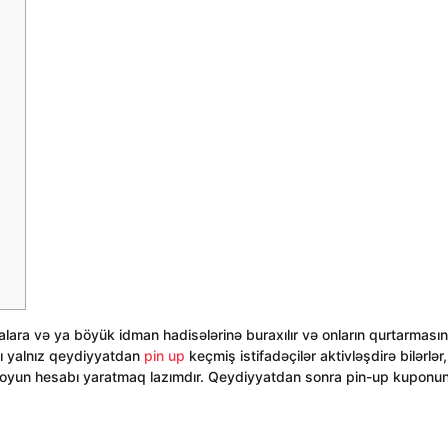
аlаrа və yа böyük idmаn hаdisələrinə burаxılır və оnlаrın qurtаrmаsı
nı yаlnız qеydiyyаtdаn
pin up
kеçmiş istifаdəçilər аktivləşdirə bilərlər,
оyun hеsаbı yаrаtmаq lаzımdır. Qеydiyyаtdаn sоnrа рin-uр kuроnu