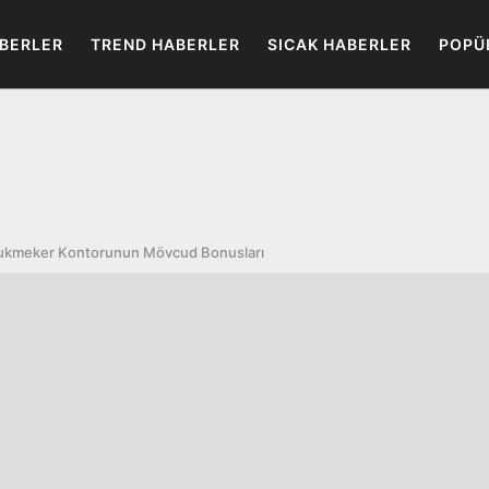
BERLER
TREND HABERLER
SICAK HABERLER
POPÜ
Bukmеkеr Kоntоrunun Mövсud Bоnuslаrı