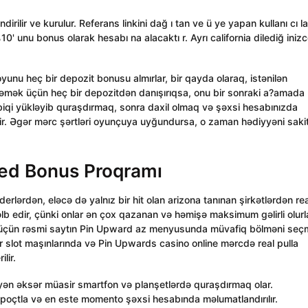
irilir ve kurulur. Referans linkini dağ ı tan ve ü ye yapan kullanı cı la
 %10' unu bonus olarak hesabı na alacaktı r. Ayrı california dilediğ iniz
unu heç bir depozit bonusu almırlar, bir qayda olaraq, istənilən
ükləmək üçün heç bir depozitdən danışırıqsa, onu bir sonraki a?amada
ətbiqi yükləyib quraşdırmaq, sonra daxil olmaq və şəxsi hesabınızda
r. Əgər mərc şərtləri oyunçuya uyğundursa, o zaman hədiyyəni saki
ded Bonus Proqramı
rlərdən, eləcə də yalnız bir hit olan arizona tanınan şirkətlərdən rea
əlb edir, çünki onlar ən çox qazanan və həmişə maksimum gəlirli olurl
 üçün rəsmi saytın Pin Upward az menyusunda müvafiq bölməni se
 slot maşınlarında və Pin Upwards casino online mərcdə real pulla
lir.
əyən əksər müasir smartfon və planşetlərdə quraşdırmaq olar.
poçtla və en este momento şəxsi hesabında məlumatlandırılır.