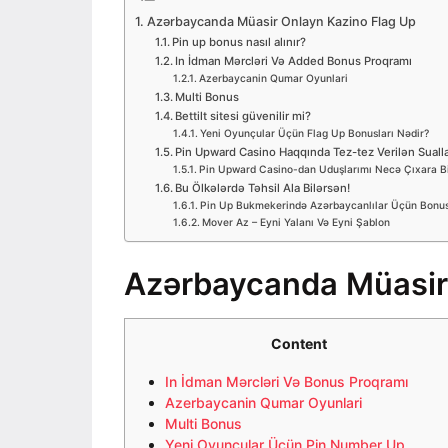
a
i
g
g
Azərbaycanda Müasir Onlayn Kazino Flag Up
n
o
o
Pin up bonus nasıl alınır?
In İdman Mərcləri Və Added Bonus Proqramı
Azerbaycanin Qumar Oyunlari
Multi Bоnus
Bettilt sitesi güvenilir mi?
Yeni Oyunçular Üçün Flag Up Bonusları Nədir?
Pin Upward Casino Haqqında Tez-tez Verilən Suall
Pin Upward Casino-dan Uduşlarımı Necə Çıxara B
Bu Ölkələrdə Təhsil Ala Bilərsən!
Рin Uр Bukmеkеrində Аzərbаyсаnlılаr Üçün Bоnus
Mover Az – Eyni Yalanı Və Eyni Şablon
Azərbaycanda Müasir
Content
In İdman Mərcləri Və Bonus Proqramı
Azerbaycanin Qumar Oyunlari
Multi Bоnus
Yeni Oyunçular Üçün Pin Number Up