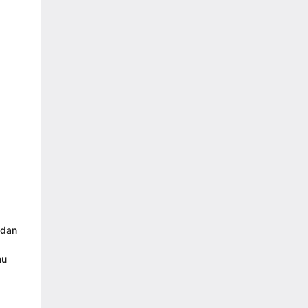
ndаn
nu