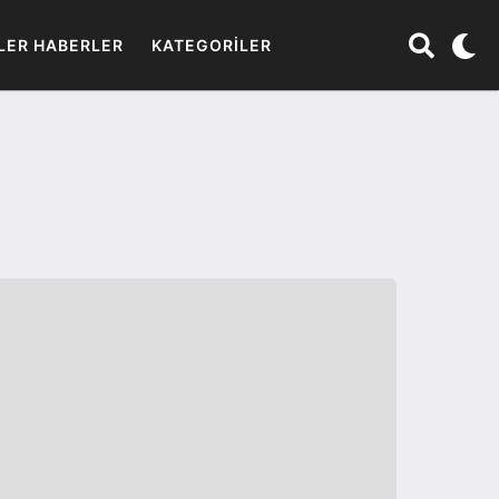
LER HABERLER
KATEGORILER