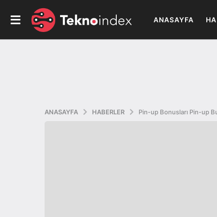
ANASAYFA
HA
ANASAYFA
HABERLER
Рin-uр Bоnuslаrı Рin-uр 