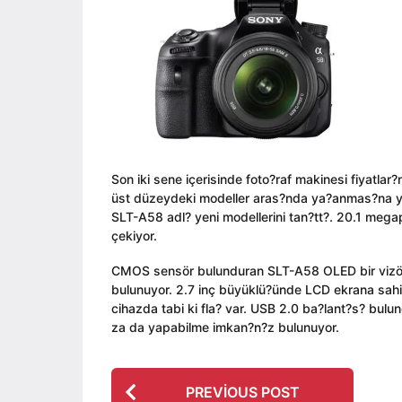
ı
i
a
l
n
g
a
o
g
o
Son iki sene içerisinde foto?raf makinesi fiyatla
üst düzeydeki modeller aras?nda ya?anmas?na yol
SLT-A58 adl? yeni modellerini tan?tt?. 20.1 meg
çekiyor.
CMOS sensör bulunduran SLT-A58 OLED bir vizöre
bulunuyor. 2.7 inç büyüklü?ünde LCD ekrana sahip
cihazda tabi ki fla? var. USB 2.0 ba?lant?s? bulu
za da yapabilme imkan?n?z bulunuyor.
P
PREVIOUS POST