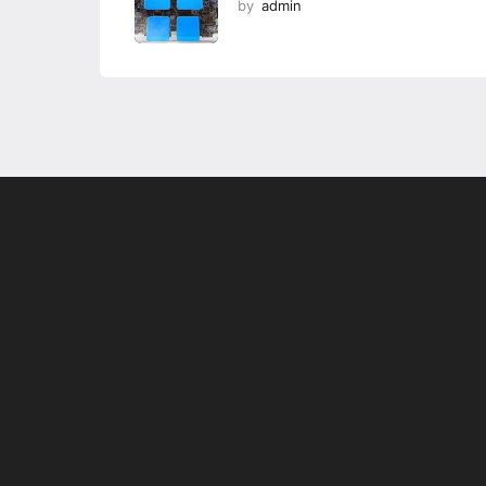
by
admin
Son dönemin popüler sesli
Elektrikli Ürünle
sohbet uygulaması
Teknolojiyi Yansıtı
Clubhouse sonunda...
Karaca!