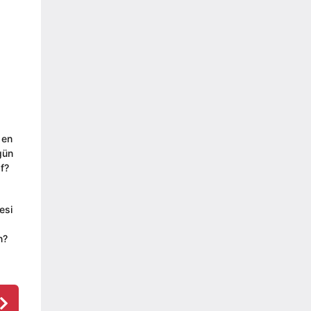
 en
gün
f?
esi
n?