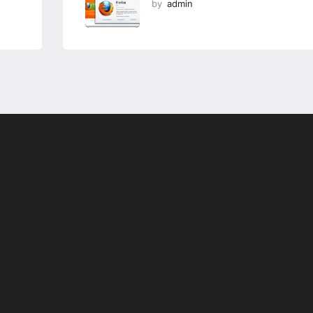
by
admin
Programsız VPN
Değiştirme
r
Teknoloji Ofis Ürünleri
yor;
İsteGelsin’le Sen İste O
Gelsin!