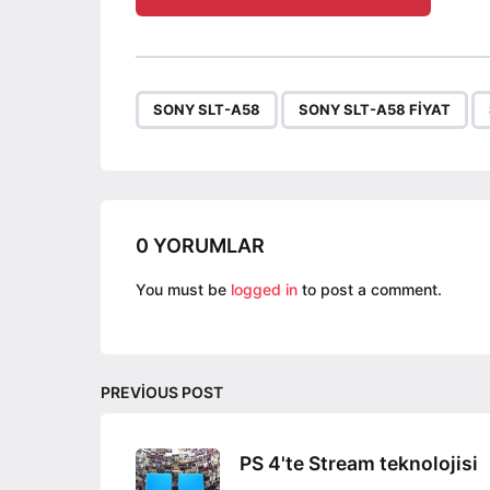
o
s
t
P
,
,
SONY SLT-A58
SONY SLT-A58 FIYAT
a
g
i
n
a
0 YORUMLAR
t
You must be
logged in
to post a comment.
i
o
n
PREVIOUS POST
PS 4'te Stream teknolojisi