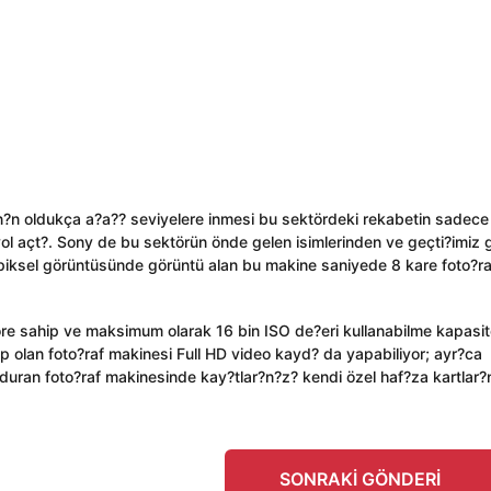
r?n?n oldukça a?a?? seviyelere inmesi bu sektördeki rekabetin sadece
 açt?. Sony de bu sektörün önde gelen isimlerinden ve geçti?imiz 
apiksel görüntüsünde görüntü alan bu makine saniyede 8 kare foto?ra
 sahip ve maksimum olarak 16 bin ISO de?eri kullanabilme kapasit
 olan foto?raf makinesi Full HD video kayd? da yapabiliyor; ayr?ca
nduran foto?raf makinesinde kay?tlar?n?z? kendi özel haf?za kartlar?
SONRAKI GÖNDERI