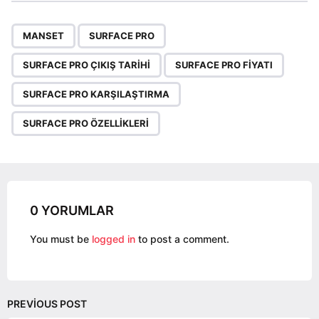
t
P
,
,
,
,
,
a
MANSET
SURFACE PRO
g
SURFACE PRO ÇIKIŞ TARIHI
SURFACE PRO FIYATI
i
n
SURFACE PRO KARŞILAŞTIRMA
a
SURFACE PRO ÖZELLIKLERI
t
i
o
n
0 YORUMLAR
You must be
logged in
to post a comment.
PREVIOUS POST