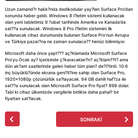
Uzun zamand?r hakk?nda dedikodular yay?lan Surface Pro’dan
sonunda haber geldi. Windows 8 i?letim sistemi kullanacak
olan yeni tabletimiz 9 ?ubat tarihinde Amerika ve Kanada’da
sat??a sunulacak. Windows 8 Pro i?letim sistemini ilk
kullanacak cihaz durumunda bulunan Surface Pro’nun Avrupa
ve Türkiye pazar?na ne zaman sunulaca?? henüz bilinmiyor.
Microsoft daha önce yapt??? aç?klamada Microsoft Surface
Pro’yu Ocak ay? içerisinde ç?karacaklar?n? aç?klam??t? ama
dün ak?am saatlerinde gelen haber tüm plan? de?i?tirdi. 10.6
inç büyüklü?ünde ekrana geni?li?ine sahip olan Surface Pro,
1920x1080p çözünürlük sa?layacak. 64 GB dahili haf?za ile
sat??a sunulacak olan Microsoft Surface Pro fiyat? 899 dolar.
Tabi ki cihaz ülkemizde vergilerle birlikte daha pahal? bir
fiyattan sat?lacak.
P
SONRAKI
o
s