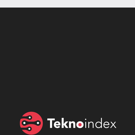
Son dönemin popüler sesli
Elektrikli Ürünler
sohbet uygulaması
Teknolojiyi Yansıtıyor;
Clubhouse sonunda...
Karaca!