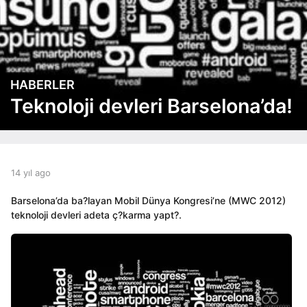
HABERLER
1
4
Teknoloji devleri Barselona’da!
y
ı
l
a
g
b
14 yıl ago
1
y
4
o
a
y
1
Barselona’da ba?layan Mobil Dünya Kongresi’ne (MWC 2012)
d
ı
4
teknoloji devleri adeta ç?karma yapt?.
m
l
y
i
a
ı
n
g
l
o
a
g
o