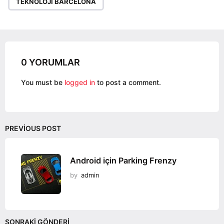
a
TEKNOLOJI BARCELONA
g
i
n
a
0 YORUMLAR
t
i
You must be
logged in
to post a comment.
o
n
PREVIOUS POST
Android için Parking Frenzy
by
admin
SONRAKI GÖNDERI