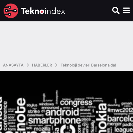
ANASAYFA
HABERLER
Teknoloji devleri Barselona'da!