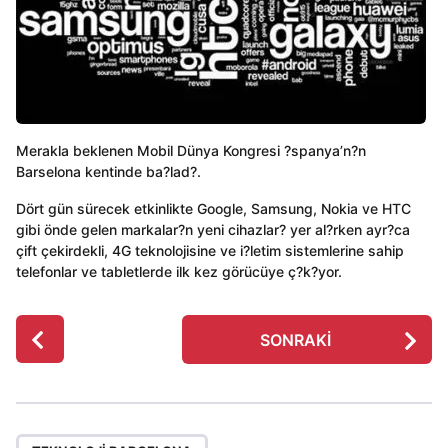
Merakla beklenen Mobil Dünya Kongresi ?spanya’n?n
Barselona kentinde ba?lad?.
Dört gün sürecek etkinlikte Google, Samsung, Nokia ve HTC
gibi önde gelen markalar?n yeni cihazlar? yer al?rken ayr?ca
çift çekirdekli, 4G teknolojisine ve i?letim sistemlerine sahip
telefonlar ve tabletlerde ilk kez görücüye ç?k?yor.
P
SONRAKI
o
s
t
P