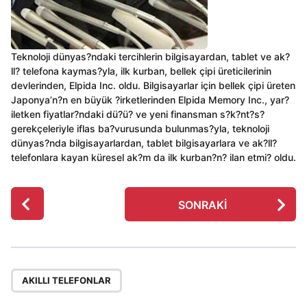
Teknoloji dünyas?ndaki tercihlerin bilgisayardan, tablet ve ak?
ll? telefona kaymas?yla, ilk kurban, bellek çipi üreticilerinin
devlerinden, Elpida Inc. oldu. Bilgisayarlar için bellek çipi üreten
Japonya’n?n en büyük ?irketlerinden Elpida Memory Inc., yar?
iletken fiyatlar?ndaki dü?ü? ve yeni finansman s?k?nt?s?
gerekçeleriyle iflas ba?vurusunda bulunmas?yla, teknoloji
dünyas?nda bilgisayarlardan, tablet bilgisayarlara ve ak?ll?
telefonlara kayan küresel ak?m da ilk kurban?n? ilan etmi? oldu.
P
SONRAKI
o
s
t
P
a
AKILLI TELEFONLAR
g