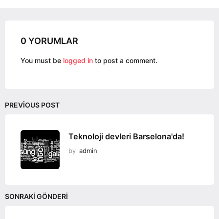
i
n
a
0 YORUMLAR
t
i
You must be
logged in
to post a comment.
o
n
PREVIOUS POST
Teknoloji devleri Barselona'da!
by
admin
SONRAKI GÖNDERI