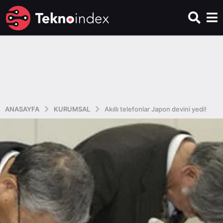
ANASAYFA
KURUMSAL
Akıllı telefonlar Japon devini yedi!