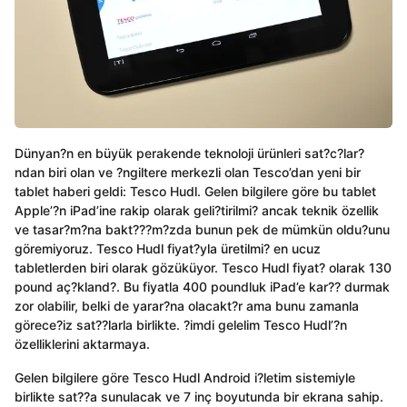
Dünyan?n en büyük perakende teknoloji ürünleri sat?c?lar?
ndan biri olan ve ?ngiltere merkezli olan Tesco’dan yeni bir
tablet haberi geldi: Tesco Hudl. Gelen bilgilere göre bu tablet
Apple’?n iPad’ine rakip olarak geli?tirilmi? ancak teknik özellik
ve tasar?m?na bakt???m?zda bunun pek de mümkün oldu?unu
göremiyoruz. Tesco Hudl fiyat?yla üretilmi? en ucuz
tabletlerden biri olarak gözüküyor. Tesco Hudl fiyat? olarak 130
pound aç?kland?. Bu fiyatla 400 poundluk iPad’e kar?? durmak
zor olabilir, belki de yarar?na olacakt?r ama bunu zamanla
görece?iz sat??larla birlikte. ?imdi gelelim Tesco Hudl’?n
özelliklerini aktarmaya.
Gelen bilgilere göre Tesco Hudl Android i?letim sistemiyle
birlikte sat??a sunulacak ve 7 inç boyutunda bir ekrana sahip.