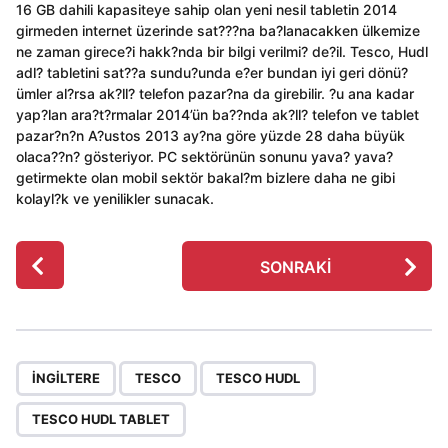
16 GB dahili kapasiteye sahip olan yeni nesil tabletin 2014
girmeden internet üzerinde sat???na ba?lanacakken ülkemize
ne zaman girece?i hakk?nda bir bilgi verilmi? de?il. Tesco, Hudl
adl? tabletini sat??a sundu?unda e?er bundan iyi geri dönü?
ümler al?rsa ak?ll? telefon pazar?na da girebilir. ?u ana kadar
yap?lan ara?t?rmalar 2014’ün ba??nda ak?ll? telefon ve tablet
pazar?n?n A?ustos 2013 ay?na göre yüzde 28 daha büyük
olaca??n? gösteriyor. PC sektörünün sonunu yava? yava?
getirmekte olan mobil sektör bakal?m bizlere daha ne gibi
kolayl?k ve yenilikler sunacak.
P
SONRAKI
o
s
t
P
,
,
,
a
INGILTERE
TESCO
TESCO HUDL
g
TESCO HUDL TABLET
i