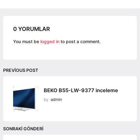
n
a
t
i
0 YORUMLAR
o
You must be
logged in
to post a comment.
n
PREVIOUS POST
BEKO B55-LW-9377 inceleme
by
admin
SONRAKI GÖNDERI