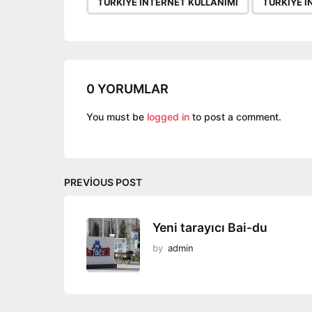
TÜRKIYE INTERNET KULLANIMI
TÜRKIYE I
a
g
i
n
a
0 YORUMLAR
t
You must be
logged in
to post a comment.
i
o
n
PREVIOUS POST
Yeni tarayıcı Bai-du
by
admin