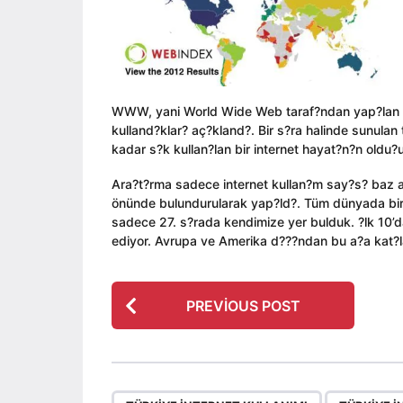
ı
i
a
l
n
g
a
o
g
o
WWW, yani World Wide Web taraf?ndan yap?lan res
kulland?klar? aç?kland?. Bir s?ra halinde sunulan
kadar s?k kullan?lan bir internet hayat?n?n oldu?u
Ara?t?rma sadece internet kullan?m say?s? baz al?n
önünde bulundurularak yap?ld?. Tüm dünyada birin
sadece 27. s?rada kendimize yer bulduk. ?lk 10’da
ediyor. Avrupa ve Amerika d???ndan bu a?a kat?l
P
PREVIOUS POST
o
s
t
P
,