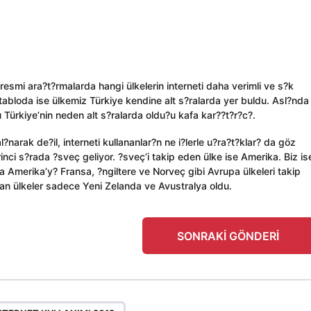
mi ara?t?rmalarda hangi ülkelerin interneti daha verimli ve s?k
 tabloda ise ülkemiz Türkiye kendine alt s?ralarda yer buldu. Asl?nda
 Türkiye’nin neden alt s?ralarda oldu?u kafa kar??t?r?c?.
arak de?il, interneti kullananlar?n ne i?lerle u?ra?t?klar? da göz
ci s?rada ?sveç geliyor. ?sveç’i takip eden ülke ise Amerika. Biz is
 Amerika’y? Fransa, ?ngiltere ve Norveç gibi Avrupa ülkeleri takip
an ülkeler sadece Yeni Zelanda ve Avustralya oldu.
SONRAKI GÖNDERI