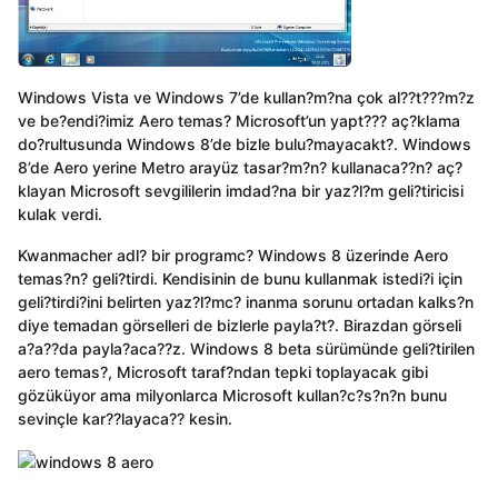
Windows Vista ve Windows 7’de kullan?m?na çok al??t???m?z
ve be?endi?imiz Aero temas? Microsoft’un yapt??? aç?klama
do?rultusunda Windows 8’de bizle bulu?mayacakt?. Windows
8’de Aero yerine Metro arayüz tasar?m?n? kullanaca??n? aç?
klayan Microsoft sevgililerin imdad?na bir yaz?l?m geli?tiricisi
kulak verdi.
Kwanmacher adl? bir programc? Windows 8 üzerinde Aero
temas?n? geli?tirdi. Kendisinin de bunu kullanmak istedi?i için
geli?tirdi?ini belirten yaz?l?mc? inanma sorunu ortadan kalks?n
diye temadan görselleri de bizlerle payla?t?. Birazdan görseli
a?a??da payla?aca??z. Windows 8 beta sürümünde geli?tirilen
aero temas?, Microsoft taraf?ndan tepki toplayacak gibi
gözüküyor ama milyonlarca Microsoft kullan?c?s?n?n bunu
sevinçle kar??layaca?? kesin.