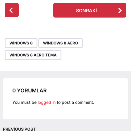
P
SONRAKI
o
s
t
P
,
,
a
WINDOWS 8
WINDOWS 8 AERO
g
WINDOWS 8 AERO TEMA
i
n
a
t
i
0 YORUMLAR
o
You must be
logged in
to post a comment.
n
PREVIOUS POST