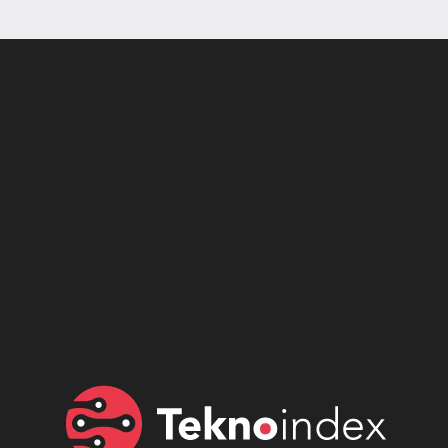
Son dönemin popüler sesli
Elektrikli Ürünler
sohbet uygulaması
Teknolojiyi Yansıtıyor;
Clubhouse sonunda...
Karaca!