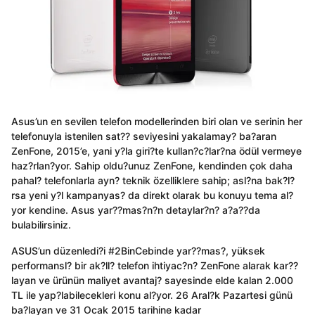
Asus’un en sevilen telefon modellerinden biri olan ve serinin her
telefonuyla istenilen sat?? seviyesini yakalamay? ba?aran
ZenFone, 2015’e, yani y?la giri?te kullan?c?lar?na ödül vermeye
haz?rlan?yor. Sahip oldu?unuz ZenFone, kendinden çok daha
pahal? telefonlarla ayn? teknik özelliklere sahip; asl?na bak?l?
rsa yeni y?l kampanyas? da direkt olarak bu konuyu tema al?
yor kendine. Asus yar??mas?n?n detaylar?n? a?a??da
bulabilirsiniz.
ASUS’un düzenledi?i #2BinCebinde yar??mas?, yüksek
performansl? bir ak?ll? telefon ihtiyac?n? ZenFone alarak kar??
layan ve ürünün maliyet avantaj? sayesinde elde kalan 2.000
TL ile yap?labilecekleri konu al?yor. 26 Aral?k Pazartesi günü
ba?layan ve 31 Ocak 2015 tarihine kadar