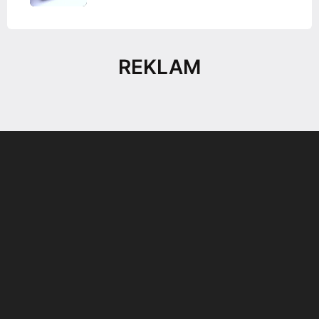
REKLAM
Son dönemin popüler sesli
Elektrikli Ürünler
sohbet uygulaması
Teknolojiyi Yansıtıyor;
Clubhouse sonunda...
Karaca!