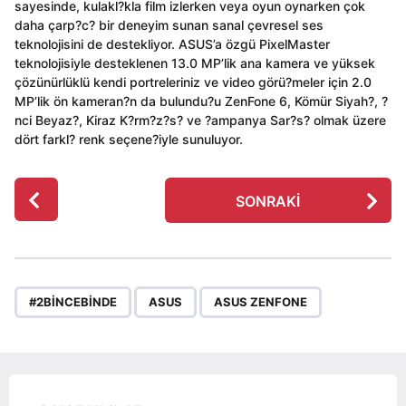
sayesinde, kulakl?kla film izlerken veya oyun oynarken çok
daha çarp?c? bir deneyim sunan sanal çevresel ses
teknolojisini de destekliyor. ASUS’a özgü PixelMaster
teknolojisiyle desteklenen 13.0 MP’lik ana kamera ve yüksek
çözünürlüklü kendi portreleriniz ve video görü?meler için 2.0
MP’lik ön kameran?n da bulundu?u ZenFone 6, Kömür Siyah?, ?
nci Beyaz?, Kiraz K?rm?z?s? ve ?ampanya Sar?s? olmak üzere
dört farkl? renk seçene?iyle sunuluyor.
P
SONRAKI
o
s
t
P
,
,
a
#2BINCEBINDE
ASUS
ASUS ZENFONE
g
i
n
a