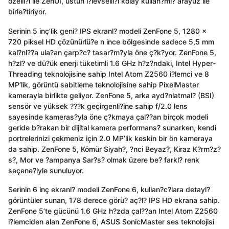
özelli?i ile ZenUI, üstün i?levselli?i kolay kullan?ml? arayüz ile
birle?tiriyor.
Serinin 5 inç’lik geni? IPS ekranl? modeli ZenFone 5, 1280 x
720 piksel HD çözünürlü?e n ince bölgesinde sadece 5,5 mm
kal?nl??a ula?an çarp?c? tasar?m?yla öne ç?k?yor. ZenFone 5,
h?zl? ve dü?ük enerji tüketimli 1.6 GHz h?z?ndaki, Intel Hyper-
Threading teknolojisine sahip Intel Atom Z2560 i?lemci ve 8
MP’lik, görüntü sabitleme teknolojisine sahip PixelMaster
kamerayla birlikte geliyor. ZenFone 5, arka ayd?nlatmal? (BSI)
sensör ve yüksek ???k geçirgenli?ine sahip f/2.0 lens
sayesinde kameras?yla öne ç?kmaya çal??an birçok modeli
geride b?rakan bir dijital kamera performans? sunarken, kendi
portrelerinizi çekmeniz için 2.0 MP’lik keskin bir ön kameraya
da sahip. ZenFone 5, Kömür Siyah?, ?nci Beyaz?, Kiraz K?rm?z?
s?, Mor ve ?ampanya Sar?s? olmak üzere be? farkl? renk
seçene?iyle sunuluyor.
Serinin 6 inç ekranl? modeli ZenFone 6, kullan?c?lara detayl?
görüntüler sunan, 178 derece görü? aç?l? IPS HD ekrana sahip.
ZenFone 5’te gücünü 1.6 GHz h?zda çal??an Intel Atom Z2560
i?lemciden alan ZenFone 6, ASUS SonicMaster ses teknolojisi