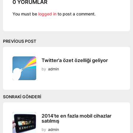
0 YORUMLAR
t
i
You must be
logged in
to post a comment.
o
n
PREVIOUS POST
Twitter'a özet özelliği geliyor
by
admin
SONRAKI GÖNDERI
2014'te en fazla mobil cihazlar
satılmış
by
admin