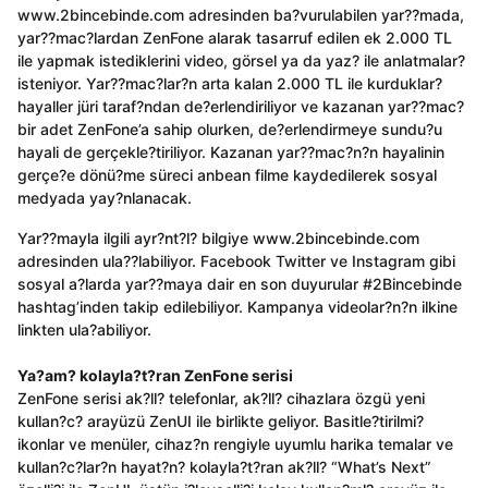
www.2bincebinde.com adresinden ba?vurulabilen yar??mada,
yar??mac?lardan ZenFone alarak tasarruf edilen ek 2.000 TL
ile yapmak istediklerini video, görsel ya da yaz? ile anlatmalar?
isteniyor. Yar??mac?lar?n arta kalan 2.000 TL ile kurduklar?
hayaller jüri taraf?ndan de?erlendiriliyor ve kazanan yar??mac?
bir adet ZenFone’a sahip olurken, de?erlendirmeye sundu?u
hayali de gerçekle?tiriliyor. Kazanan yar??mac?n?n hayalinin
gerçe?e dönü?me süreci anbean filme kaydedilerek sosyal
medyada yay?nlanacak.
Yar??mayla ilgili ayr?nt?l? bilgiye www.2bincebinde.com
adresinden ula??labiliyor. Facebook Twitter ve Instagram gibi
sosyal a?larda yar??maya dair en son duyurular #2Bincebinde
hashtag’inden takip edilebiliyor. Kampanya videolar?n?n ilkine
linkten ula?abiliyor.
Ya?am? kolayla?t?ran ZenFone serisi
ZenFone serisi ak?ll? telefonlar, ak?ll? cihazlara özgü yeni
kullan?c? arayüzü ZenUI ile birlikte geliyor. Basitle?tirilmi?
ikonlar ve menüler, cihaz?n rengiyle uyumlu harika temalar ve
kullan?c?lar?n hayat?n? kolayla?t?ran ak?ll? “What’s Next”