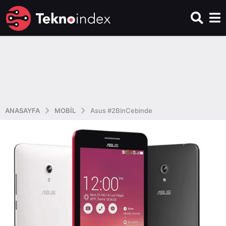
ANASAYFA
MOBIL
Asus #2BinCebinde