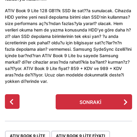
ATIV Book 9 Lite 128 GB’l?k SSD ile sat??a sunulacak. Cihazda
HDD yerine yeni nesil depolama birimi olan SSD’nin kullanmas?
size performans aç?s?ndan fazlas?yla yararl? olacak. Hem
verileri okuma hem de yazma konusunda HDD’ye göre daha h?
zl? olan SSD depolama birimlerinin tek eksi yan? ?u anda
ücretlerinin pek pahal? oldu?u için bilgisayar sat?c?lar?n?n
fazla depolama alan? vermemesi. Samsung SydeSync özelli?ini
içinde bar?nd?ran ATIV Book 9 Lite bu sayede Samsung
markal? di?er cihazlar aras?nda rahatl?kla ba?lant? kurman?z?
sa?l?yor. ATIV Book 9 Lite fiyat? 859 + KDV ve 989 + KDV
aras?nda de?i?iyor. Ucuz olan modelde dokunmatik deste?i
yokken di?erinde var.
P
SONRAKI
o
s
t
P
,
,
,
ATIV BOOK 9 LITE
ATIV BOOK 9 LITE FIYATI