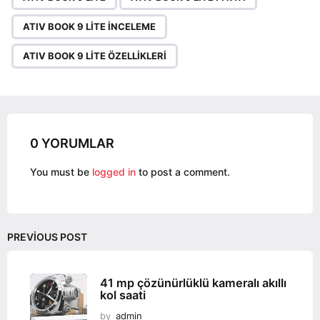
a
g
ATIV BOOK 9 LITE INCELEME
i
n
ATIV BOOK 9 LITE ÖZELLIKLERI
a
t
i
o
0 YORUMLAR
n
You must be
logged in
to post a comment.
PREVIOUS POST
41 mp çözünürlüklü kameralı akıllı
kol saati
by
admin