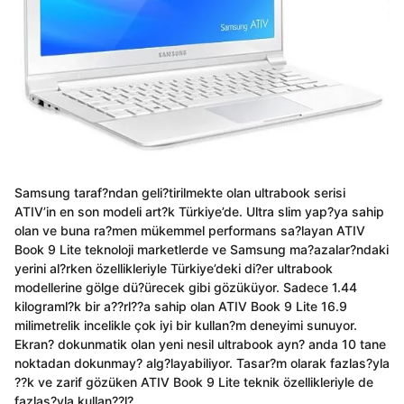
Samsung taraf?ndan geli?tirilmekte olan ultrabook serisi
ATIV’in en son modeli art?k Türkiye’de. Ultra slim yap?ya sahip
olan ve buna ra?men mükemmel performans sa?layan ATIV
Book 9 Lite teknoloji marketlerde ve Samsung ma?azalar?ndaki
yerini al?rken özellikleriyle Türkiye’deki di?er ultrabook
modellerine gölge dü?ürecek gibi gözüküyor. Sadece 1.44
kilograml?k bir a??rl??a sahip olan ATIV Book 9 Lite 16.9
milimetrelik incelikle çok iyi bir kullan?m deneyimi sunuyor.
Ekran? dokunmatik olan yeni nesil ultrabook ayn? anda 10 tane
noktadan dokunmay? alg?layabiliyor. Tasar?m olarak fazlas?yla
??k ve zarif gözüken ATIV Book 9 Lite teknik özellikleriyle de
fazlas?yla kullan??l?.