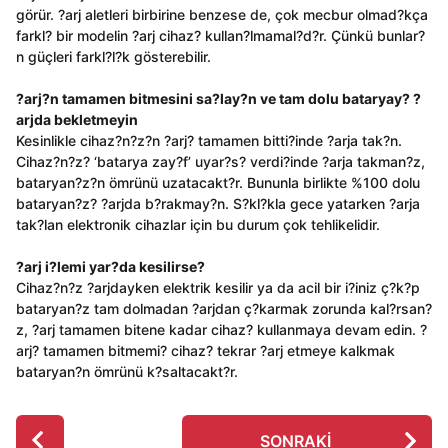
görür. ?arj aletleri birbirine benzese de, çok mecbur olmad?kça
farkl? bir modelin ?arj cihaz? kullan?lmamal?d?r. Çünkü bunlar?
n güçleri farkl?l?k gösterebilir.
?arj?n tamamen bitmesini sa?lay?n ve tam dolu bataryay? ?
arjda bekletmeyin
Kesinlikle cihaz?n?z?n ?arj? tamamen bitti?inde ?arja tak?n.
Cihaz?n?z? ‘batarya zay?f’ uyar?s? verdi?inde ?arja takman?z,
bataryan?z?n ömrünü uzatacakt?r. Bununla birlikte %100 dolu
bataryan?z? ?arjda b?rakmay?n. S?kl?kla gece yatarken ?arja
tak?lan elektronik cihazlar için bu durum çok tehlikelidir.
?arj i?lemi yar?da kesilirse?
Cihaz?n?z ?arjdayken elektrik kesilir ya da acil bir i?iniz ç?k?p
bataryan?z tam dolmadan ?arjdan ç?karmak zorunda kal?rsan?
z, ?arj tamamen bitene kadar cihaz? kullanmaya devam edin. ?
arj? tamamen bitmemi? cihaz? tekrar ?arj etmeye kalkmak
bataryan?n ömrünü k?saltacakt?r.
P
SONRAKI