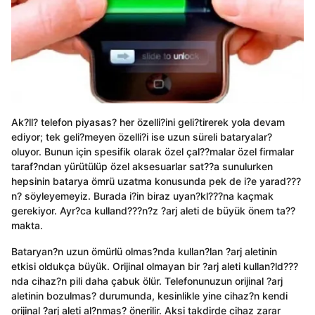
Ak?ll? telefon piyasas? her özelli?ini geli?tirerek yola devam
ediyor; tek geli?meyen özelli?i ise uzun süreli bataryalar?
oluyor. Bunun için spesifik olarak özel çal??malar özel firmalar
taraf?ndan yürütülüp özel aksesuarlar sat??a sunulurken
hepsinin batarya ömrü uzatma konusunda pek de i?e yarad???
n? söyleyemeyiz. Burada i?in biraz uyan?kl???na kaçmak
gerekiyor. Ayr?ca kulland???n?z ?arj aleti de büyük önem ta??
makta.
Bataryan?n uzun ömürlü olmas?nda kullan?lan ?arj aletinin
etkisi oldukça büyük. Orijinal olmayan bir ?arj aleti kullan?ld???
nda cihaz?n pili daha çabuk ölür. Telefonunuzun orijinal ?arj
aletinin bozulmas? durumunda, kesinlikle yine cihaz?n kendi
orijinal ?arj aleti al?nmas? önerilir. Aksi takdirde cihaz zarar