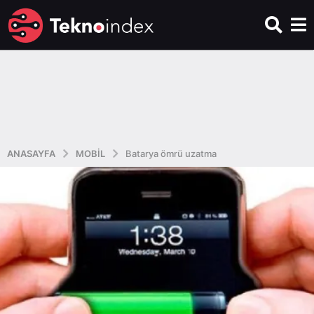
ANASAYFA
MOBIL
Batarya ömrü uzatma