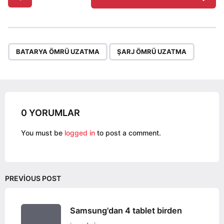
o
s
t
P
,
a
BATARYA ÖMRÜ UZATMA
ŞARJ ÖMRÜ UZATMA
g
i
n
a
0 YORUMLAR
t
i
You must be
logged in
to post a comment.
o
n
PREVIOUS POST
Samsung'dan 4 tablet birden