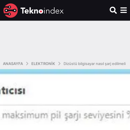
ANASAYFA
ELEKTRONIK
Dizüstü bilgisayar nasıl şarj edilmeli