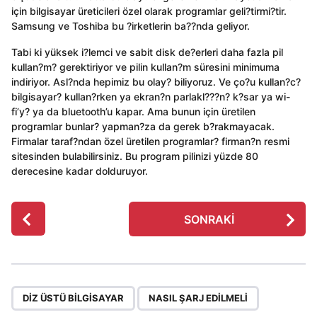
için bilgisayar üreticileri özel olarak programlar geli?tirmi?tir.
Samsung ve Toshiba bu ?irketlerin ba??nda geliyor.
Tabi ki yüksek i?lemci ve sabit disk de?erleri daha fazla pil
kullan?m? gerektiriyor ve pilin kullan?m süresini minimuma
indiriyor. Asl?nda hepimiz bu olay? biliyoruz. Ve ço?u kullan?c?
bilgisayar? kullan?rken ya ekran?n parlakl???n? k?sar ya wi-
fi’y? ya da bluetooth’u kapar. Ama bunun için üretilen
programlar bunlar? yapman?za da gerek b?rakmayacak.
Firmalar taraf?ndan özel üretilen programlar? firman?n resmi
sitesinden bulabilirsiniz. Bu program pilinizi yüzde 80
derecesine kadar dolduruyor.
P
SONRAKI
o
s
t
P
,
a
DIZ ÜSTÜ BILGISAYAR
NASIL ŞARJ EDILMELI