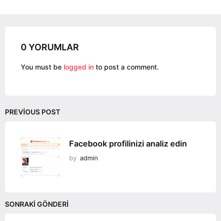
g
i
n
a
0 YORUMLAR
t
i
You must be
logged in
to post a comment.
o
n
PREVIOUS POST
Facebook profilinizi analiz edin
by
admin
SONRAKI GÖNDERI