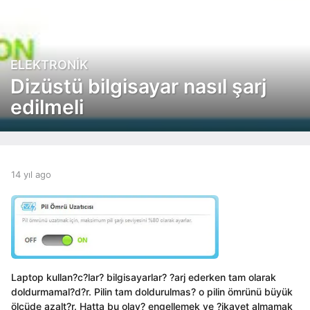
ELEKTRONIK
1
4
Dizüstü bilgisayar nasıl şarj
y
edilmeli
ı
l
a
g
o
b
14 yıl ago
1
1
y
4
4
a
y
y
d
ı
ı
m
l
i
l
a
n
g
a
o
g
Laptop kullan?c?lar? bilgisayarlar? ?arj ederken tam olarak
o
doldurmamal?d?r. Pilin tam doldurulmas? o pilin ömrünü büyük
ölçüde azalt?r. Hatta bu olay? engellemek ve ?ikayet almamak