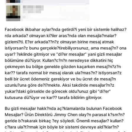
Facebook ilkbahar aylar?nda getirdi?i yeni bir sistemle halihaz?
rda arkada? olmayan ki?iler aras?nda olan mesajla?malar?
gizlemi?ti. E?er arkada??n?z olmayan birine mesaj atmak
istiyorsan?z bunu gerçekle?tirebiliyorsunuz, ama mesaj?n? ona
uyar? ?eklinde gitmiyor ve “di?er mesajlar” yani gizli mesajlar
bölümüne dü?üyor. Kullan?c?n?n neredeyse dikkatini hiç
çekmeyen bu bölge genelde gözden kaçarken mesaj?n?z?n
kar?? tarafa normal bir mesaj olarak ula?mas?n? istiyorsan?z
belli bir ücret ödemeniz gerekiyor ve bu ücret de mesaj?n
uzunlu?una göre de?i?mekte. Aksi takdirde mesajlar?n?z
yukar?daki görselde de görecek oldu?unuz gibi “di?er”
kutusuna dü?üyor ve kar?? tarafa bildirim gitmiyor.
Bu gizli mesajlar hakk?nda aç?klamalarda bulunan Facebook
Mesajlar? Ürün Direktörü Jimmy Chen olay?n parasal k?sm?n?
geride b?rakarak birkaç ?ey söyledi. Önemli mesajlar? kullan?
c?lara ula?t?rmak için böyle bir sistemi devreye ald?klar?n?