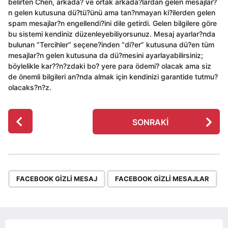
belirten Chen, arkada? ve ortak arkada?lardan gelen mesajlar?
n gelen kutusuna dü?tü?ünü ama tan?nmayan ki?ilerden gelen
spam mesajlar?n engellendi?ini dile getirdi. Gelen bilgilere göre
bu sistemi kendiniz düzenleyebiliyorsunuz. Mesaj ayarlar?nda
bulunan “Tercihler” seçene?inden “di?er” kutusuna dü?en tüm
mesajlar?n gelen kutusuna da dü?mesini ayarlayabilirsiniz;
böylelikle kar??n?zdaki bo? yere para ödemi? olacak ama siz
de önemli bilgileri an?nda almak için kendinizi garantide tutmu?
olacaks?n?z.
P
SONRAKI
o
s
t
P
,
a
FACEBOOK GIZLI MESAJ
FACEBOOK GIZLI MESAJLAR
g
i
n