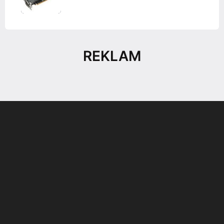
REKLAM
Son dönemin popüler sesli
Elektrikli Ürünler
sohbet uygulaması
Teknolojiyi Yansıtıyor;