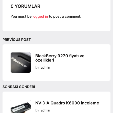
a
0 YORUMLAR
t
i
You must be
logged in
to post a comment.
o
n
PREVIOUS POST
BlackBerry 9270 fiyatı ve
özellikleri
by
admin
SONRAKI GÖNDERI
NVIDIA Quadro K6000 inceleme
by
admin