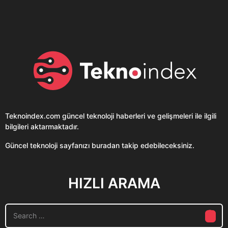
Clubhouse sonunda...
Karaca!
Teknoindex.com
güncel teknoloji haberleri ve gelişmeleri ile ilgili
bilgileri aktarmaktadır.
Güncel teknoloji sayfanızı buradan takip edebileceksiniz.
HIZLI ARAMA
S
e
a