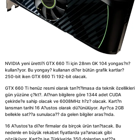
NVIDIA yeni üretti?i GTX 660 Ti için 28nm GK 104 yongas?n?
kullan?yor. Bu yongay? kullanan di?er bütün grafik kartlar?
250-bit iken GTX 660 Ti 192-bit olacak.
GTX 660 Ti henüz resmi olarak tan?t?lmasa da teknik özellikleri
gün yüzüne ç?kt?. Al?nan bilgilere göre 1344 adet CUDA
çekirde?e sahip olacak ve 6008MHz h?z? olacak. Kart?n
lansman tarihi 16 A?ustos olarak dü?ünülüyor. Ayr?ca 2GB
bellekle sat??a sunulaca?? da gelen bilgiler aras?nda.
16 A?ustos’ta di?er firmalar da birçok ürün tan?tacak. Bu
nedenle en büyük rekabet fiyatlarda ya?anacak gibi
gözüküyor. Kart?n ise Türkiye’de 350 dolardan sat??a