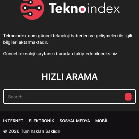
Teknoindex.com
güncel teknoloji haberleri ve gelişmeleri ile ilgili
bilgileri aktarmaktadır.
Güncel teknoloji sayfanızı buradan takip edebileceksiniz.
HIZLI ARAMA
S
e
a
r
c
INTERNET
ELEKTRONIK
SOSYAL MEDYA
MOBIL
h
f
© 2026 Tüm hakları Saklıdır
o
r