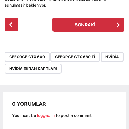
sunulmas? bekleniyor.
P
SONRAKI
o
s
t
P
,
,
,
a
GEFORCE GTX 660
GEFORCE GTX 660 TI
NVIDIA
g
NVIDIA EKRAN KARTLARI
i
n
a
t
i
0 YORUMLAR
o
You must be
logged in
to post a comment.
n