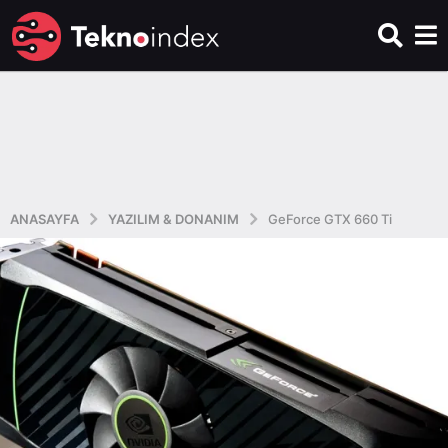
ANASAYFA
YAZILIM & DONANIM
GeForce GTX 660 Ti