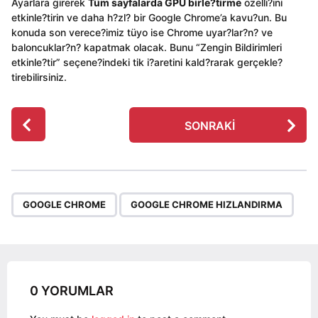
Ayarlara girerek
Tüm sayfalarda GPU birle?tirme
özelli?ini
etkinle?tirin ve daha h?zl? bir Google Chrome’a kavu?un. Bu
konuda son verece?imiz tüyo ise Chrome uyar?lar?n? ve
baloncuklar?n? kapatmak olacak. Bunu “Zengin Bildirimleri
etkinle?tir” seçene?indeki tik i?aretini kald?rarak gerçekle?
tirebilirsiniz.
P
SONRAKI
o
s
t
P
,
a
GOOGLE CHROME
GOOGLE CHROME HIZLANDIRMA
g
i
n
a
0 YORUMLAR
t