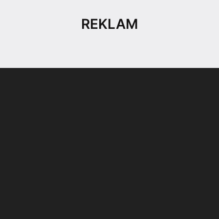
REKLAM
Son dönemin popüler sesli
Elektrikli Ürünler
sohbet uygulaması
Teknolojiyi Yansıtıyor;
Clubhouse sonunda...
Karaca!