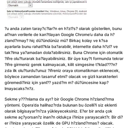
?u anda zaten taray?c?lar?n en h?zl?s? olarak gösterilen, bunu
al?nan verilerle de kan?tlayan Google Chrome’u daha da h?
zland?rmay? hiç dü?ündünüz mü? Birkaç kolay ve k?sa
ayarlarla bunu rahatl?kla ba?arabilir, internette daha h?zl? ve
tak?lma ya?amadan dola?abilirsiniz. Buna Chrome için otomatik
?ifre olu?turarak ba?layabilirsiniz. Bir üye kay?t formunda tekrar
?ifre girmeniz gerek kalmayacak, kilit simgesine t?klad???n?
zda ilk olu?turdu?unuz ?ifreniz oraya otomatikman eklenecek,
böylece zamandan tasarruf etmi? olacak ve gizli karakterleri
göremedi?iniz için yanl?? yazd?m m? dü?üncesine kap?
lmayacaks?n?z.
Sekme y???nlama da ayr? bir Google Chrome h?zland?rma
yöntemi. Opera’da halihaz?rda bulunan bu özelli?i siz eklenti
olarak bilgisayar?n?za yükleyeceksiniz. E?er bir anda çok
sekme aç?yorsan?z inan?n oldukça i?inize yarayacakt?r. Bir di?
er i?inize yarayacak özellik de GPU h?zland?rmas? olacak.