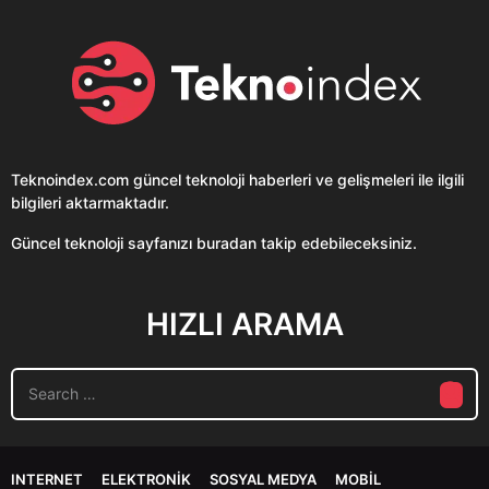
Teknoindex.com
güncel teknoloji haberleri ve gelişmeleri ile ilgili
bilgileri aktarmaktadır.
Güncel teknoloji sayfanızı buradan takip edebileceksiniz.
HIZLI ARAMA
S
e
a
r
c
INTERNET
ELEKTRONIK
SOSYAL MEDYA
MOBIL
h