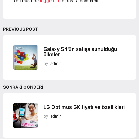
i
You must be
logged in
to post a comment.
o
n
PREVIOUS POST
Galaxy S4'ün satışa sunulduğu
ülkeler
by
admin
SONRAKI GÖNDERI
LG Optimus GK fiyatı ve özellikleri
by
admin