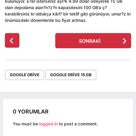
bulunuyor. E?er isterseniz ayl?k 4.99 dolar ödeyerek 15 GB
olan depolama alan?n?z?n kapasitesini 100 GB’a ç?
karabilirsiniz ki oldukça kârl? bir teklif gibi görünüyor, umar?z ki
önümüzdeki dönemlerde bu fiyat artmaz.
P
SONRAKI
o
s
t
P
,
a
GOOGLE DRIVE
GOOGLE DRIVE 15 GB
g
i
n
a
0 YORUMLAR
t
i
You must be
logged in
to post a comment.
o