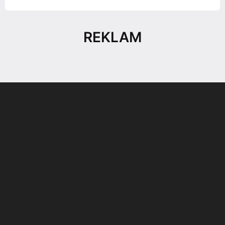
REKLAM
Son dönemin popüler sesli
Elektrikli Ürünler
sohbet uygulaması
Teknolojiyi Yansıtıyor;
Clubhouse sonunda...
Karaca!