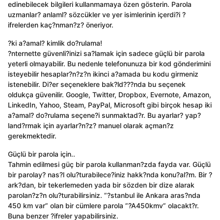
edinebilecek bilgileri kullanmamaya özen gösterin. Parola
uzmanlar? anlaml? sözcükler ve yer isimlerinin içerdi?i ?
ifrelerden kaç?nman?z? öneriyor.
?ki a?amal? kimlik do?rulama!
?nternette güvenli?inizi sa?lamak için sadece güçlü bir parola
yeterli olmayabilir. Bu nedenle telefonunuza bir kod gönderimini
isteyebilir hesaplar?n?z?n ikinci a?amada bu kodu girmeniz
istenebilir. Di?er seçeneklere bak?ld???nda bu seçenek
oldukça güvenilir. Google, Twitter, Dropbox, Evernote, Amazon,
LinkedIn, Yahoo, Steam, PayPal, Microsoft gibi birçok hesap iki
a?amal? do?rulama seçene?i sunmaktad?r. Bu ayarlar? yap?
land?rmak için ayarlar?n?z? manuel olarak açman?z
gerekmektedir.
Güçlü bir parola için..
Tahmin edilmesi güç bir parola kullanman?zda fayda var. Güçlü
bir parolay? nas?l olu?turabilece?iniz hakk?nda konu?al?m. Bir ?
ark?dan, bir tekerlemeden yada bir sözden bir dize alarak
parolan?z?n olu?turabilirsiniz. ”?stanbul ile Ankara aras?nda
450 km var” olan bir cümlere parola ”?A450kmv” olacakt?r.
Buna benzer ?ifreler yapabilirsiniz.