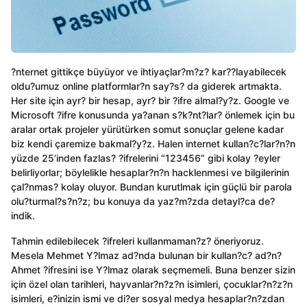
?nternet gittikçe büyüyor ve ihtiyaçlar?m?z? kar??layabilecek
oldu?umuz online platformlar?n say?s? da giderek artmakta.
Her site için ayr? bir hesap, ayr? bir ?ifre almal?y?z. Google ve
Microsoft ?ifre konusunda ya?anan s?k?nt?lar? önlemek için bu
aralar ortak projeler yürütürken somut sonuçlar gelene kadar
biz kendi çaremize bakmal?y?z. Halen internet kullan?c?lar?n?n
yüzde 25’inden fazlas? ?ifrelerini “123456” gibi kolay ?eyler
belirliyorlar; böylelikle hesaplar?n?n hacklenmesi ve bilgilerinin
çal?nmas? kolay oluyor. Bundan kurutlmak için güçlü bir parola
olu?turmal?s?n?z; bu konuya da yaz?m?zda detayl?ca de?
indik.
Tahmin edilebilecek ?ifreleri kullanmaman?z? öneriyoruz.
Mesela Mehmet Y?lmaz ad?nda bulunan bir kullan?c? ad?n?
Ahmet ?ifresini ise Y?lmaz olarak seçmemeli. Buna benzer sizin
için özel olan tarihleri, hayvanlar?n?z?n isimleri, çocuklar?n?z?n
isimleri, e?inizin ismi ve di?er sosyal medya hesaplar?n?zdan