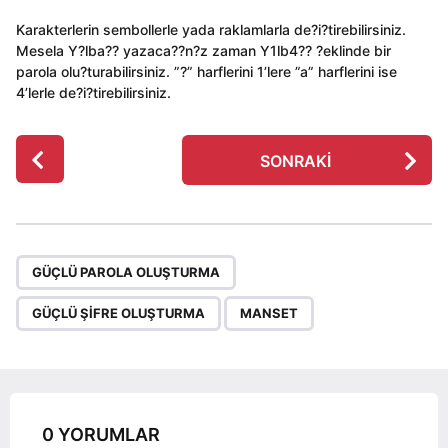
Karakterlerin sembollerle yada raklamlarla de?i?tirebilirsiniz.
Mesela Y?lba?? yazaca??n?z zaman Y1lb4?? ?eklinde bir
parola olu?turabilirsiniz. ”?” harflerini 1’lere ”a” harflerini ise
4’lerle de?i?tirebilirsiniz.
P
SONRAKI
o
s
t
P
,
,
a
GÜÇLÜ PAROLA OLUŞTURMA
g
GÜÇLÜ ŞIFRE OLUŞTURMA
MANSET
i
n
a
t
i
0 YORUMLAR