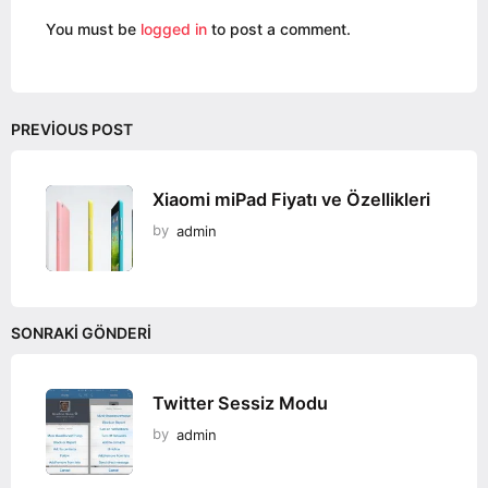
o
You must be
logged in
to post a comment.
n
PREVIOUS POST
Xiaomi miPad Fiyatı ve Özellikleri
by
admin
SONRAKI GÖNDERI
Twitter Sessiz Modu
by
admin