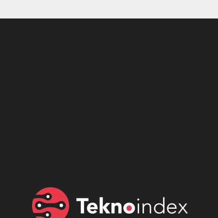
Son dönemin popüler sesli
Elektrikli Ürünler
sohbet uygulaması
Teknolojiyi Yansıtıyor;
Clubhouse sonunda...
Karaca!