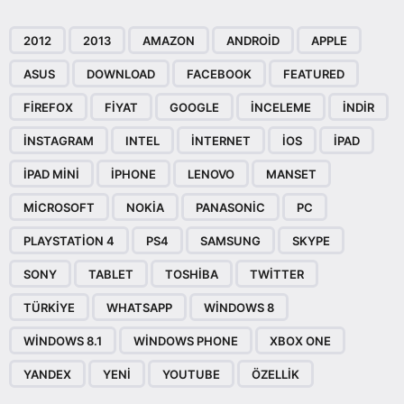
2012
2013
AMAZON
ANDROID
APPLE
ASUS
DOWNLOAD
FACEBOOK
FEATURED
FIREFOX
FIYAT
GOOGLE
INCELEME
INDIR
INSTAGRAM
INTEL
INTERNET
IOS
IPAD
IPAD MINI
IPHONE
LENOVO
MANSET
MICROSOFT
NOKIA
PANASONIC
PC
PLAYSTATION 4
PS4
SAMSUNG
SKYPE
SONY
TABLET
TOSHIBA
TWITTER
TÜRKIYE
WHATSAPP
WINDOWS 8
WINDOWS 8.1
WINDOWS PHONE
XBOX ONE
YANDEX
YENI
YOUTUBE
ÖZELLIK