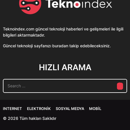
Teknoindex.com
güncel teknoloji haberleri ve gelişmeleri ile ilgili
bilgileri aktarmaktadır.
Güncel teknoloji sayfanızı buradan takip edebileceksiniz.
HIZLI ARAMA
S
e
a
r
c
INTERNET
ELEKTRONIK
SOSYAL MEDYA
MOBIL
h
f
© 2026 Tüm hakları Saklıdır
o
r