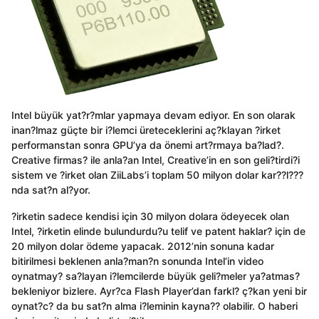
Intel büyük yat?r?mlar yapmaya devam ediyor. En son olarak
inan?lmaz güçte bir i?lemci üreteceklerini aç?klayan ?irket
performanstan sonra GPU’ya da önemi art?rmaya ba?lad?.
Creative firmas? ile anla?an Intel, Creative’in en son geli?tirdi?i
sistem ve ?irket olan ZiiLabs’i toplam 50 milyon dolar kar??l???
nda sat?n al?yor.
?irketin sadece kendisi için 30 milyon dolara ödeyecek olan
Intel, ?irketin elinde bulundurdu?u telif ve patent haklar? için de
20 milyon dolar ödeme yapacak. 2012’nin sonuna kadar
bitirilmesi beklenen anla?man?n sonunda Intel’in video
oynatmay? sa?layan i?lemcilerde büyük geli?meler ya?atmas?
bekleniyor bizlere. Ayr?ca Flash Player’dan farkl? ç?kan yeni bir
oynat?c? da bu sat?n alma i?leminin kayna?? olabilir. O haberi