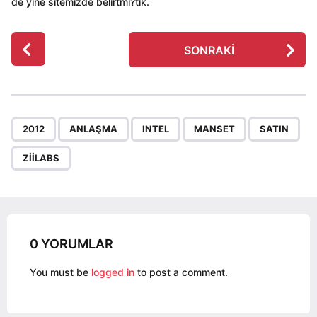
de yine sitemizde belirtmi?tik.
P
SONRAKI
o
s
t
P
,
,
,
,
,
a
2012
ANLAŞMA
INTEL
MANSET
SATIN
g
ZIILABS
i
n
a
t
i
0 YORUMLAR
o
You must be
logged in
to post a comment.
n