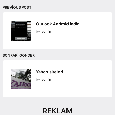
PREVIOUS POST
Outlook Android indir
by
admin
SONRAKI GÖNDERI
Yahoo siteleri
by
admin
REKLAM