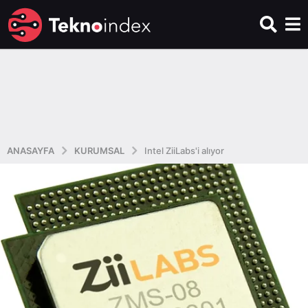
ANASAYFA
KURUMSAL
Intel ZiiLabs'i alıyor