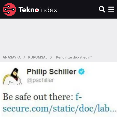
ANASAYFA
KURUMSAL
"Kendinize dikkat edin"