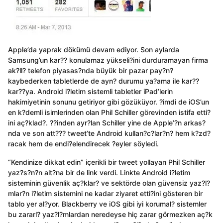
Apple’da yaprak dökümü devam ediyor. Son aylarda
Samsung’un kar?? konulamaz yükseli?ini durduramayan firma
ak?ll? telefon piyasas?nda büyük bir pazar pay?n?
kaybederken tabletlerde de ayn? durumu ya?ama ile kar??
kar??ya. Android i?letim sistemli tabletler iPad’lerin
hakimiyetinin sonunu getiriyor gibi gözüküyor. ?imdi de iOS’un
en k?demli isimlerinden olan Phil Schiller görevinden istifa etti?
ini aç?klad?. ??inden ayr?lan Schiller yine de Apple’?n arkas?
nda ve son att??? tweet’te Android kullan?c?lar?n? hem k?zd?
racak hem de endi?elendirecek ?eyler söyledi.
“Kendinize dikkat edin” içerikli bir tweet yollayan Phil Schiller
yaz?s?n?n alt?na bir de link verdi. Linkte Android i?letim
sisteminin güvenlik aç?klar? ve sektörde olan güvensiz yaz?l?
mlar?n i?letim sistemini ne kadar ziyaret etti?ini gösteren bir
tablo yer al?yor. Blackberry ve iOS gibi iyi korumal? sistemler
bu zararl? yaz?l?mlardan neredeyse hiç zarar görmezken aç?k