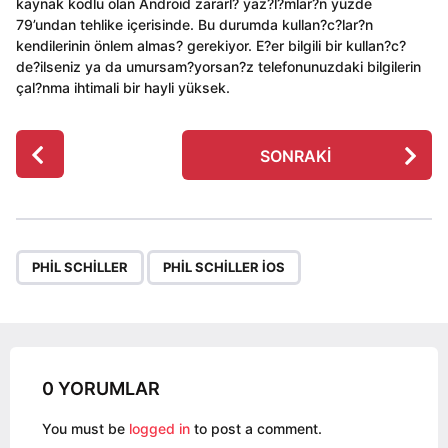
kaynak kodlu olan Android zararl? yaz?l?mlar?n yüzde
79’undan tehlike içerisinde. Bu durumda kullan?c?lar?n
kendilerinin önlem almas? gerekiyor. E?er bilgili bir kullan?c?
de?ilseniz ya da umursam?yorsan?z telefonunuzdaki bilgilerin
çal?nma ihtimali bir hayli yüksek.
P
SONRAKI
o
s
t
P
,
a
PHIL SCHILLER
PHIL SCHILLER IOS
g
i
n
a
0 YORUMLAR
t
i
You must be
logged in
to post a comment.