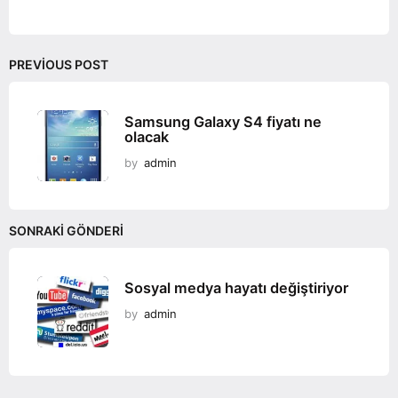
o
n
PREVIOUS POST
Samsung Galaxy S4 fiyatı ne
olacak
by
admin
SONRAKI GÖNDERI
Sosyal medya hayatı değiştiriyor
by
admin