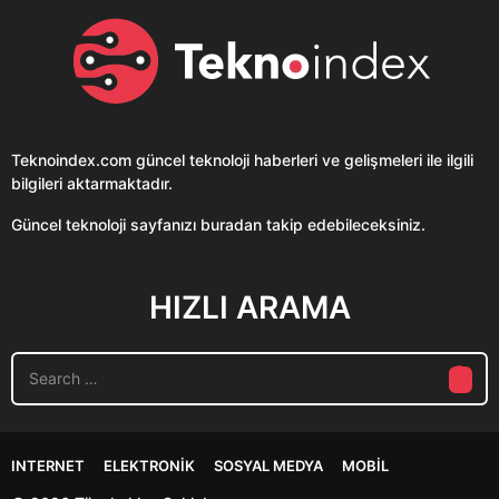
Teknoindex.com
güncel teknoloji haberleri ve gelişmeleri ile ilgili
bilgileri aktarmaktadır.
Güncel teknoloji sayfanızı buradan takip edebileceksiniz.
HIZLI ARAMA
S
e
a
r
c
INTERNET
ELEKTRONIK
SOSYAL MEDYA
MOBIL
h
f