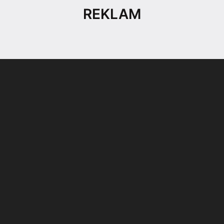
REKLAM
Son dönemin popüler sesli
Elektrikli Ürünler
sohbet uygulaması
Teknolojiyi Yansıtıyor;
Clubhouse sonunda...
Karaca!