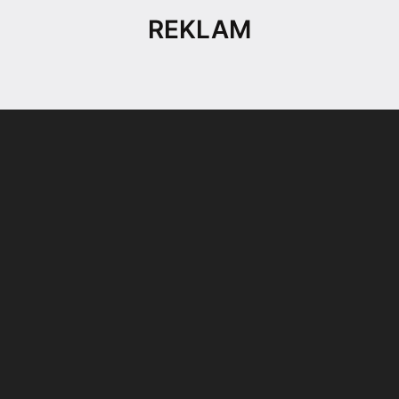
REKLAM
Son dönemin popüler sesli
Elektrikli Ürünler
sohbet uygulaması
Teknolojiyi Yansıtıyor;
Clubhouse sonunda...
Karaca!