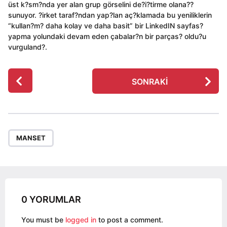
üst k?sm?nda yer alan grup görselini de?i?tirme olana??
sunuyor. ?irket taraf?ndan yap?lan aç?klamada bu yeniliklerin
“kullan?m? daha kolay ve daha basit” bir LinkedIN sayfas?
yapma yolundaki devam eden çabalar?n bir parças? oldu?u
vurguland?.
P
SONRAKI
o
s
t
P
a
MANSET
g
i
n
a
0 YORUMLAR
t
i
You must be
logged in
to post a comment.