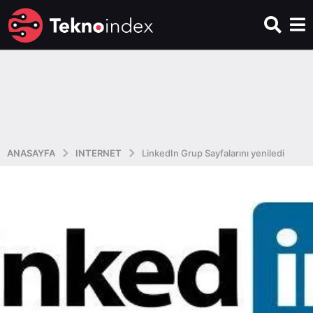
ANASAYFA
INTERNET
LinkedIn Grup Sayfalarını yeniledi