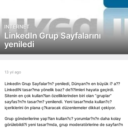
INTERNET
1
3
LinkedIn Grup Sayfalarını
y
yeniledi
ı
l
a
g
o
b
13 yıl ago
1
1
y
3
3
a
y
LinkedIn Grup Sayfalar?n? yeniledi, Dünyan?n en büyük i? a??
y
d
ı
LinkedIN tasar?ma yönelik baz? de?i?imleri hayata geçirdi.
ı
m
l
Sitenin en çok kullan?lan özelliklerinden biri olan “gruplar”
i
l
a
sayfas?n?n tasar?m? yenilendi. Yeni tasar?mda kullan?c?
n
g
a
içeriklerini ön plana ç?karacak düzenlemeler dikkat çekiyor.
o
g
o
Grup gönderilerine yap?lan kullan?c? yorumlar?n?n daha kolay
görülebildi?i yeni tasar?mda, grup moderatörlerine de sayfan?n