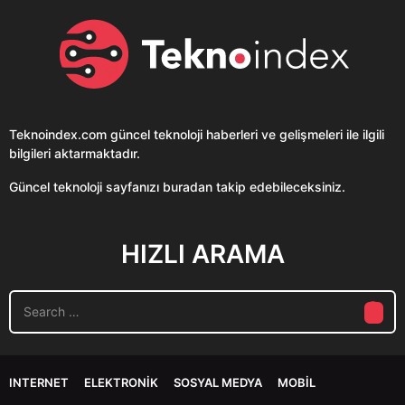
Teknoindex.com
güncel teknoloji haberleri ve gelişmeleri ile ilgili
bilgileri aktarmaktadır.
Güncel teknoloji sayfanızı buradan takip edebileceksiniz.
HIZLI ARAMA
S
e
a
r
c
INTERNET
ELEKTRONIK
SOSYAL MEDYA
MOBIL
h
f