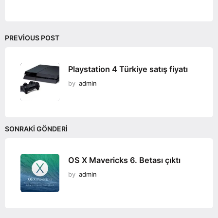
o
n
PREVIOUS POST
Playstation 4 Türkiye satış fiyatı
by
admin
SONRAKI GÖNDERI
OS X Mavericks 6. Betası çıktı
by
admin