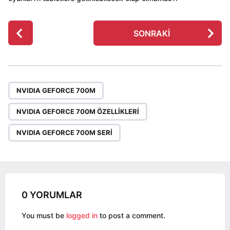
P
SONRAKI
o
s
t
P
,
,
a
NVIDIA GEFORCE 700M
g
NVIDIA GEFORCE 700M ÖZELLIKLERI
i
n
NVIDIA GEFORCE 700M SERI
a
t
i
o
0 YORUMLAR
n
You must be
logged in
to post a comment.