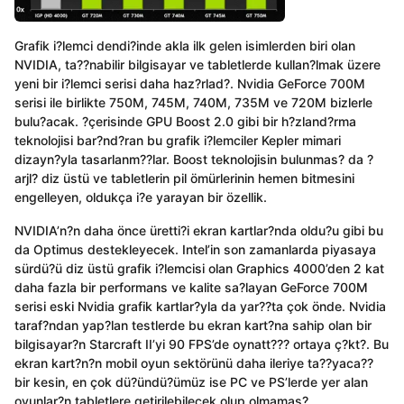
Grafik i?lemci dendi?inde akla ilk gelen isimlerden biri olan
NVIDIA, ta??nabilir bilgisayar ve tabletlerde kullan?lmak üzere
yeni bir i?lemci serisi daha haz?rlad?. Nvidia GeForce 700M
serisi ile birlikte 750M, 745M, 740M, 735M ve 720M bizlerle
bulu?acak. ?çerisinde GPU Boost 2.0 gibi bir h?zland?rma
teknolojisi bar?nd?ran bu grafik i?lemciler Kepler mimari
dizayn?yla tasarlanm??lar. Boost teknolojisin bulunmas? da ?
arjl? diz üstü ve tabletlerin pil ömürlerinin hemen bitmesini
engelleyen, oldukça i?e yarayan bir özellik.
NVIDIA’n?n daha önce üretti?i ekran kartlar?nda oldu?u gibi bu
da Optimus destekleyecek. Intel’in son zamanlarda piyasaya
sürdü?ü diz üstü grafik i?lemcisi olan Graphics 4000’den 2 kat
daha fazla bir performans ve kalite sa?layan GeForce 700M
serisi eski Nvidia grafik kartlar?yla da yar??ta çok önde. Nvidia
taraf?ndan yap?lan testlerde bu ekran kart?na sahip olan bir
bilgisayar?n Starcraft II’yi 90 FPS’de oynatt??? ortaya ç?kt?. Bu
ekran kart?n?n mobil oyun sektörünü daha ileriye ta??yaca??
bir kesin, en çok dü?ündü?ümüz ise PC ve PS’lerde yer alan
oyunlar?n tabletlere getirilebilecek olup olmamas?.