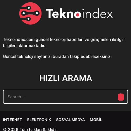
Teknoindex.com
güncel teknoloji haberleri ve gelişmeleri ile ilgili
bilgileri aktarmaktadır.
Güncel teknoloji sayfanızı buradan takip edebileceksiniz.
HIZLI ARAMA
S
e
a
r
c
INTERNET
ELEKTRONIK
SOSYAL MEDYA
MOBIL
h
f
© 2026 Tüm hakları Saklıdır
o