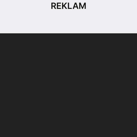
REKLAM
Son dönemin popüler sesli
Elektrikli Ürünler
sohbet uygulaması
Teknolojiyi Yansıtıyor;
Clubhouse sonunda...
Karaca!