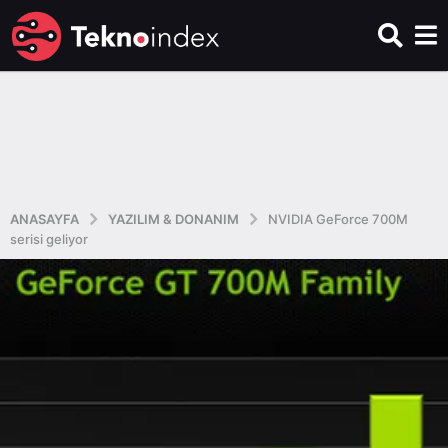
ANASAYFA
YAZILIM & DONANIM
NVIDIA GeForce 700M
serisi geliyor