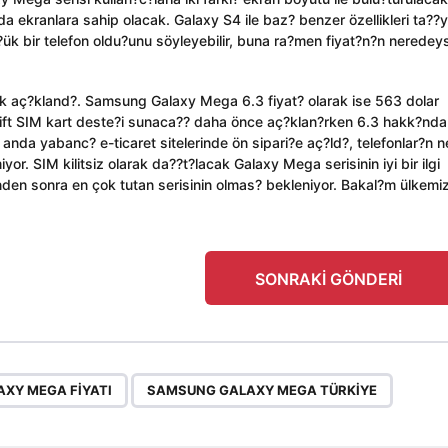
unda ekranlara sahip olacak. Galaxy S4 ile baz? benzer özellikleri ta??
ük bir telefon oldu?unu söyleyebilir, buna ra?men fiyat?n?n neredey
k aç?kland?. Samsung Galaxy Mega 6.3 fiyat? olarak ise 563 dolar
n çift SIM kart deste?i sunaca?? daha önce aç?klan?rken 6.3 hakk?nda
u anda yabanc? e-ticaret sitelerinde ön sipari?e aç?ld?, telefonlar?n n
or. SIM kilitsiz olarak da??t?lacak Galaxy Mega serisinin iyi bir ilgi
den sonra en çok tutan serisinin olmas? bekleniyor. Bakal?m ülkemi
SONRAKI GÖNDERI
,
XY MEGA FIYATI
SAMSUNG GALAXY MEGA TÜRKIYE