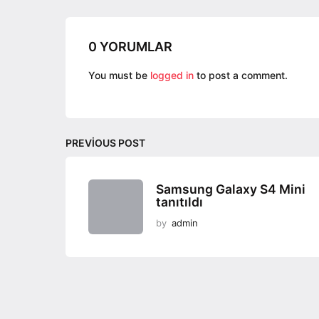
i
n
a
0 YORUMLAR
t
You must be
logged in
to post a comment.
i
o
n
PREVIOUS POST
Samsung Galaxy S4 Mini
tanıtıldı
by
admin