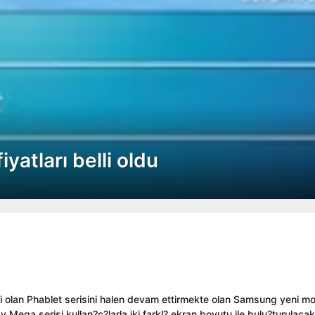
atları belli oldu
oloji olan Phablet serisini halen devam ettirmekte olan Samsung yeni mo
 Mega serisi kullan?c?larla iki farkl? ekran boyutu ile bulu?turulaca