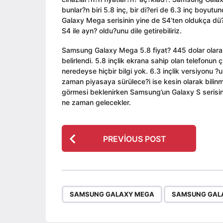
l
n
g
bunlar?n biri 5.8 inç, bir di?eri de 6.3 inç boyut
a
o
Galaxy Mega serisinin yine de S4’ten oldukça dü?
g
S4 ile ayn? oldu?unu dile getirebiliriz.
o
Samsung Galaxy Mega 5.8 fiyat? 445 dolar olara
belirlendi. 5.8 inçlik ekrana sahip olan telefonu
neredeyse hiçbir bilgi yok. 6.3 inçlik versiyonu ?
zaman piyasaya sürülece?i ise kesin olarak bilinmiy
görmesi beklenirken Samsung’un Galaxy S serisin
ne zaman gelecekler.
P
PREVIOUS POST
o
s
t
P
,
SAMSUNG GALAXY MEGA
SAMSUNG GALA
a
g