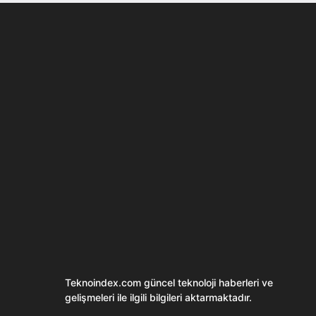
Son dönemin popüler sesli
Elektrikli Ürünle
sohbet uygulaması
Teknolojiyi Yansıtı
Clubhouse sonunda...
Karaca!
Teknoindex.com
güncel teknoloji haberleri ve
gelişmeleri ile ilgili bilgileri aktarmaktadır.