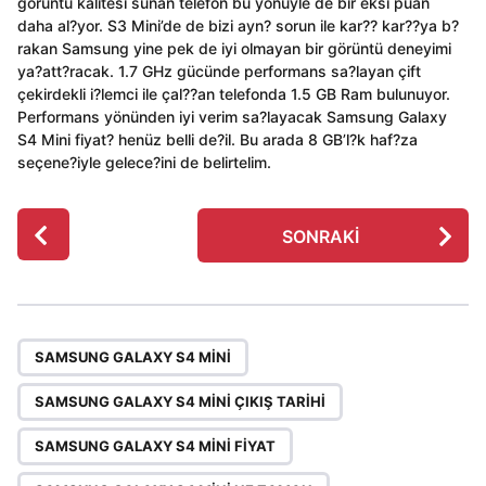
görüntü kalitesi sunan telefon bu yönüyle de bir eksi puan
daha al?yor. S3 Mini’de de bizi ayn? sorun ile kar?? kar??ya b?
rakan Samsung yine pek de iyi olmayan bir görüntü deneyimi
ya?att?racak. 1.7 GHz gücünde performans sa?layan çift
çekirdekli i?lemci ile çal??an telefonda 1.5 GB Ram bulunuyor.
Performans yönünden iyi verim sa?layacak Samsung Galaxy
S4 Mini fiyat? henüz belli de?il. Bu arada 8 GB’l?k haf?za
seçene?iyle gelece?ini de belirtelim.
P
SONRAKI
o
s
t
P
,
,
,
,
,
a
SAMSUNG GALAXY S4 MINI
g
SAMSUNG GALAXY S4 MINI ÇIKIŞ TARIHI
i
n
SAMSUNG GALAXY S4 MINI FIYAT
a