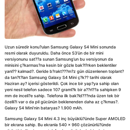
Uzun süredir konu?ulan Samsung Galaxy S4 Mini sonunda
resmi olarak duyuruldu. Daha önce S3’ün de bir mini
versiyonunu sat??a sunan Samsung’un bu versiyonun da
minisini ç?karmas?na kesin bir gözle bak?l?rken beklentiler
yanl?? kalmad?. Geride b?rakt???m?z gün düzenlenen toplant?
da tan?t?lan Samsung Galaxy S4 Mini ç?k?? tarihi olarak
Haziran ay? içerisi gösterildi. Çok ince bir yap?ya sahip olan
yeni nesil telefon sadece 107 graml?k bir a??rl??a sahipken 9
mm de inceli?e sahip. Telefona ilk bak?ld???nda üzen tek bir
özelli?i var o da pil gücünün beklenenden daha az ç?kmas?.
Galaxy S4 Mini’nin bataryas? 1.900 mAh.
Samsung Galaxy S4 Mini 4.3 inç büyüklü?ünde Super AMOLED
bir ekrana sahip. Bu ekranla 540 x 960 çözünürlü?ünde