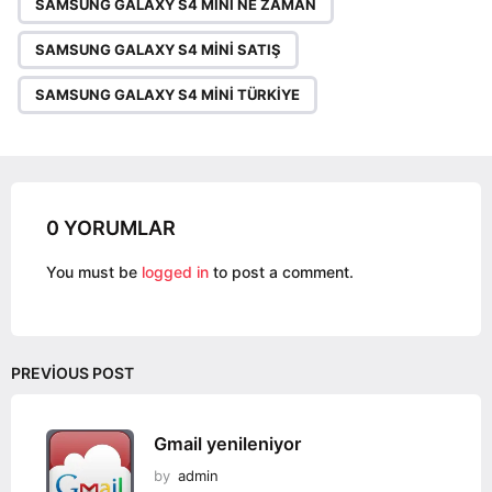
SAMSUNG GALAXY S4 MINI NE ZAMAN
t
i
SAMSUNG GALAXY S4 MINI SATIŞ
o
SAMSUNG GALAXY S4 MINI TÜRKIYE
n
0 YORUMLAR
You must be
logged in
to post a comment.
PREVIOUS POST
Gmail yenileniyor
by
admin