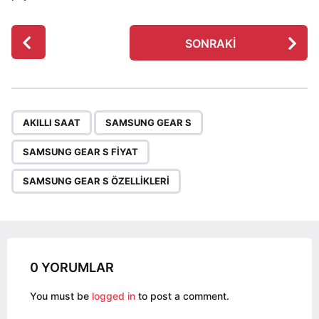
P
SONRAKI
o
s
t
P
,
,
,
a
AKILLI SAAT
SAMSUNG GEAR S
g
SAMSUNG GEAR S FIYAT
i
n
SAMSUNG GEAR S ÖZELLIKLERI
a
t
i
o
0 YORUMLAR
n
You must be
logged in
to post a comment.