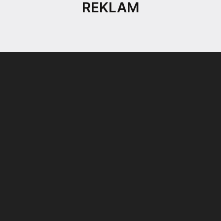
REKLAM
Son dönemin popüler sesli
Elektrikli Ürünler
sohbet uygulaması
Teknolojiyi Yansıtıyor;
Clubhouse sonunda...
Karaca!