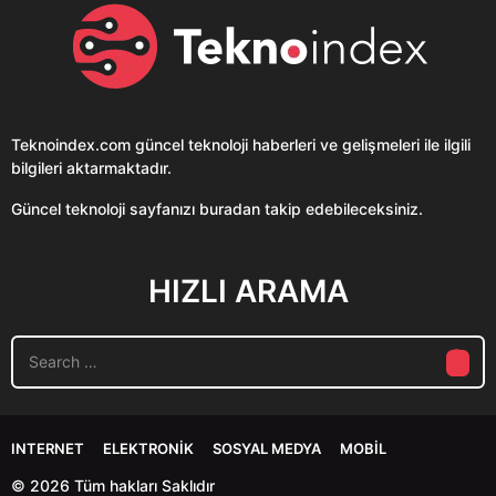
Teknoindex.com
güncel teknoloji haberleri ve gelişmeleri ile ilgili
bilgileri aktarmaktadır.
Güncel teknoloji sayfanızı buradan takip edebileceksiniz.
HIZLI ARAMA
S
e
a
r
c
INTERNET
ELEKTRONIK
SOSYAL MEDYA
MOBIL
h
f
© 2026 Tüm hakları Saklıdır
o