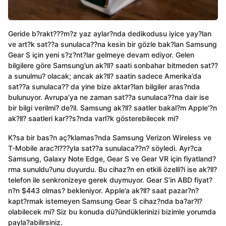
Geride b?rakt???m?z yaz aylar?nda dedikodusu iyice yay?lan
ve art?k sat??a sunulaca??na kesin bir gözle bak?lan Samsung
Gear S için yeni s?z?nt?lar gelmeye devam ediyor. Gelen
bilgilere göre Samsung’un ak?ll? saati sonbahar bitmeden sat??
a sunulmu? olacak; ancak ak?ll? saatin sadece Amerika’da
sat??a sunulaca?? da yine bize aktar?lan bilgiler aras?nda
bulunuyor. Avrupa’ya ne zaman sat??a sunulaca??na dair ise
bir bilgi verilmi? de?il. Samsung ak?ll? saatler bakal?m Apple’?n
ak?ll? saatleri kar??s?nda varl?k gösterebilecek mi?
K?sa bir bas?n aç?klamas?nda Samsung Verizon Wireless ve
T-Mobile arac?l???yla sat??a sunulaca??n? söyledi. Ayr?ca
Samsung, Galaxy Note Edge, Gear S ve Gear VR için fiyatland?
rma sunuldu?unu duyurdu. Bu cihaz?n en etkili özelli?i ise ak?ll?
telefon ile senkronizeye gerek duymuyor. Gear S’in ABD fiyat?
n?n $443 olmas? bekleniyor. Apple’a ak?ll? saat pazar?n?
kapt?rmak istemeyen Samsung Gear S cihaz?nda ba?ar?l?
olabilecek mi? Siz bu konuda dü?ündüklerinizi bizimle yorumda
payla?abilirsiniz.