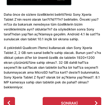
Daha önce de sizlere özelliklerini belirtti?imiz Sony Xperia
Tablet Z’nin resmi olarak tan?t?ld???n? belirtelim. Önceki yaz?
m?za da bakarsak neredeyse tüm özelliklerin bizim
verdiklerimizle ayn? olduklar?n? da söyledikten sonra Sony
taraf?ndan yap?lan aç?klamaya geçelim. Android 4.1 ile sat??a
sunulacak olan tablet 10.1 inçlik bir ekrana sahip.
4 çekirdekli Quallcom i?lemci kullanacak olan Sony Xperia
Tablet Z, 2 GB ram sanal belle?e sahip olacak. Bunun yan? s?ra
dikkat çeken di?er bir önemli özellik de tabletin 1920×1200
ekran çözünürlü?üne sahip olmas?. 32 GB dahili haf?za
seçene?i ile sat?lacak olan tabletin ba?ka bir haf?za seçene?i
bulunmayacak ama MicroSD haf?za kart? deste?i bulunmakta.
Sony Xperia Tablet Z fiyat? olarak bir aç?klama yap?lmad?. 8.1
MP kameraya sahip olan tabletin pek de pahal? olmas?
beklenmiyor.
P
SONRAKI