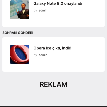
Galaxy Note 8.0 onaylandı
by
admin
SONRAKI GÖNDERI
Opera Ice çıktı, indir!
by
admin
REKLAM