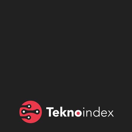
Son dönemin popüler sesli
Elektrikli Ürünler
sohbet uygulaması
Teknolojiyi Yansıtıyor;
Clubhouse sonunda...
Karaca!