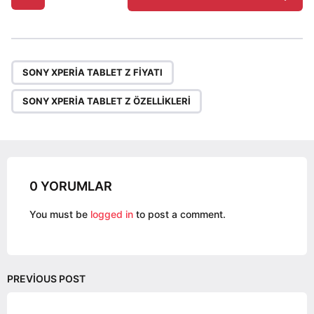
o
s
t
P
,
a
SONY XPERIA TABLET Z FIYATI
g
SONY XPERIA TABLET Z ÖZELLIKLERI
i
n
a
t
i
0 YORUMLAR
o
You must be
logged in
to post a comment.
n
PREVIOUS POST