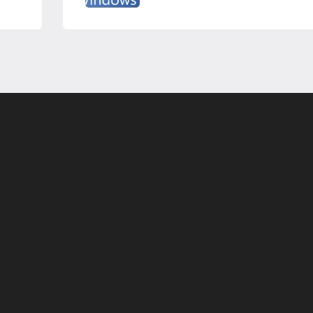
Programsız VPN
Değiştirme
r
Teknoloji Ofis Ürünleri
yor;
İsteGelsin’le Sen İste O
Gelsin!