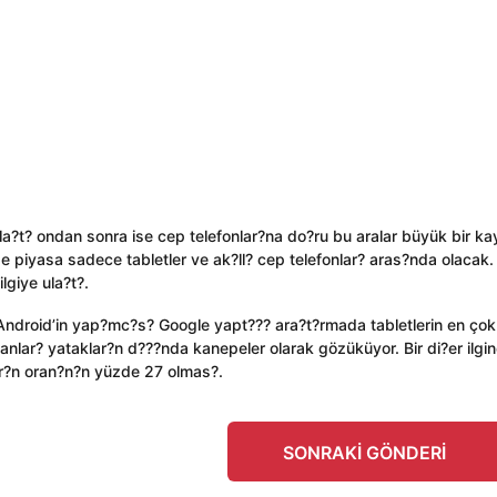
 ula?t? ondan sonra ise cep telefonlar?na do?ru bu aralar büyük bir ka
e piyasa sadece tabletler ve ak?ll? cep telefonlar? aras?nda olacak.
lgiye ula?t?.
n Android’in yap?mc?s? Google yapt??? ara?t?rmada tabletlerin en çok
lanlar? yataklar?n d???nda kanepeler olarak gözüküyor. Bir di?er ilgi
ar?n oran?n?n yüzde 27 olmas?.
SONRAKI GÖNDERI