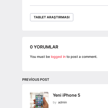
s
t
P
TABLET ARAŞTIRMASI
a
g
i
n
a
0 YORUMLAR
t
You must be
logged in
to post a comment.
i
o
n
PREVIOUS POST
Yeni iPhone 5
by
admin