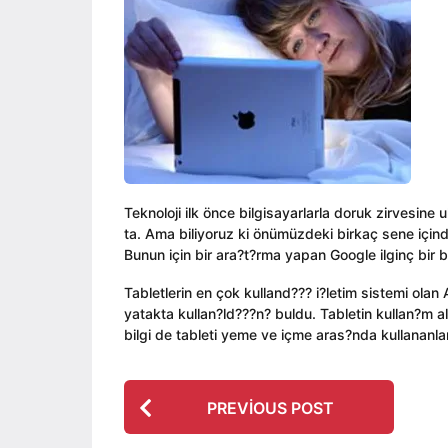
ı
i
a
l
n
g
a
o
g
o
Teknoloji ilk önce bilgisayarlarla doruk zirvesine
ta. Ama biliyoruz ki önümüzdeki birkaç sene içind
Bunun için bir ara?t?rma yapan Google ilginç bir bi
Tabletlerin en çok kulland??? i?letim sistemi ola
yatakta kullan?ld???n? buldu. Tabletin kullan?m a
bilgi de tableti yeme ve içme aras?nda kullananl
P
PREVIOUS POST
o