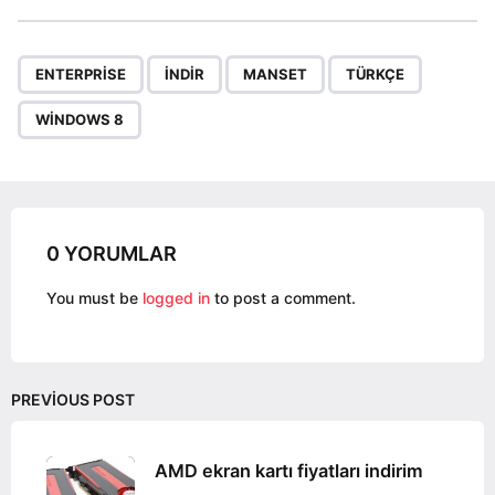
t
P
,
,
,
,
a
ENTERPRISE
INDIR
MANSET
TÜRKÇE
g
WINDOWS 8
i
n
a
t
i
0 YORUMLAR
o
You must be
logged in
to post a comment.
n
PREVIOUS POST
AMD ekran kartı fiyatları indirim