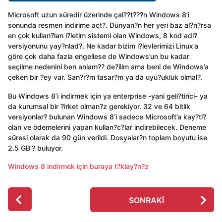
Microsoft uzun süredir üzerinde çal??t???n Windows 8’i
sonunda resmen indirime açt?. Dünyan?n her yeri baz al?n?rsa
en çok kullan?lan i?letim sistemi olan Windows, 8 kod adl?
versiyonunu yay?nlad?. Ne kadar bizim i?levlerimizi Linux’a
göre çok daha fazla engellese de Windows’un bu kadar
seçilme nedenini ben anlam?? de?ilim ama beni de Windows’a
çeken bir ?ey var. San?r?m tasar?m ya da uyu?ukluk olmal?.
Bu Windows 8’i indirmek için ya enterprise -yani geli?tirici- ya
da kurumsal bir ?irket olman?z gerekiyor. 32 ve 64 bitlik
versiyonlar? bulunan Windows 8’i sadece Microsoft’a kay?tl?
olan ve ödemelerini yapan kullan?c?lar indirebilecek. Deneme
süresi olarak da 90 gün verildi. Dosyalar?n toplam boyutu ise
2.5 GB’? buluyor.
Windows 8 indirmek için buraya t?klay?n?z
P
SONRAKI
o
s