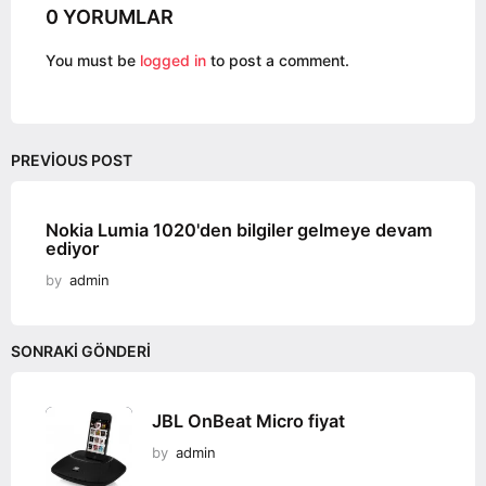
i
0 YORUMLAR
o
You must be
logged in
to post a comment.
n
PREVIOUS POST
Nokia Lumia 1020'den bilgiler gelmeye devam
ediyor
by
admin
SONRAKI GÖNDERI
JBL OnBeat Micro fiyat
by
admin