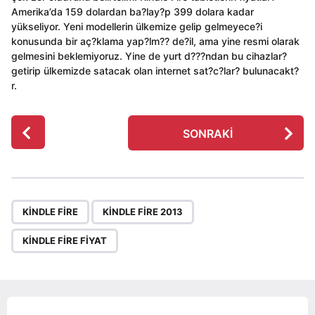
Amerika’da 159 dolardan ba?lay?p 399 dolara kadar
yükseliyor. Yeni modellerin ülkemize gelip gelmeyece?i
konusunda bir aç?klama yap?lm?? de?il, ama yine resmi olarak
gelmesini beklemiyoruz. Yine de yurt d???ndan bu cihazlar?
getirip ülkemizde satacak olan internet sat?c?lar? bulunacakt?
r.
P
SONRAKI
o
s
t
P
,
,
a
KINDLE FIRE
KINDLE FIRE 2013
g
KINDLE FIRE FIYAT
i
n
a
t