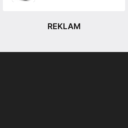
REKLAM
Son dönemin popüler sesli
Elektrikli Ürünler
sohbet uygulaması
Teknolojiyi Yansıtıyor;
Clubhouse sonunda...
Karaca!