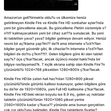
Amazon’un geli?tirmekte oldu?u ve ülkemize henüz
getirilmeyen Kindle Fire ve Kindle Fire HD sonbahar aylar?nda
yeni bir güncelleme alacak. Bu güncelleme i?letim sistemiyle s?
n?rl? kalmayacakken yeni bir cihaz sat??a sunulacak. Bu yeni
iki tabletten yava? yava? bilgiler gelmeye devam ediyor. Henüz
resmi bir aç?klama yap?lm?? de?il ama internete s?zd?r?lan
bilgiler gayet güvenilir gibi, ilk cihazlar?n internete s?zd?r?lan
bilgileri de do?ru ç?km??t?. Gelen bilgilere göre iki olan tablet
say?s? üçe ç?kar?lacak, ancak üçüncü model hakk?nda bir
bilgiye rastlayamad?k. 7 inçlik ekrana sahip olan Kindle Fire’?n
çözünürlü?ü 1024×768 pikselden 1280×800’e ç?kar?lacak.
Kindle Fire HD’de zaten hali haz?rdan 1280×800 piksel
çözünürlü?ünde görüntü kalitesi bulunuyor, gelen bilgilere göre
bu de?er de 1920×1080’e, yani Full HD kalitesine ç?kar?lacak.
Kindle Fire HD’deki ekran boyutu ise 8.9 inç, gelen uç noktalar
tabletin çözünürlü?ünün 1920×1080 piksel yerine
2560×1600’e kadar ç?kaca?? yönünde ama bunun gerçekten
çok zor oldu?unu belirtelim. Kindle Fire tabletlerin fiyatlar?