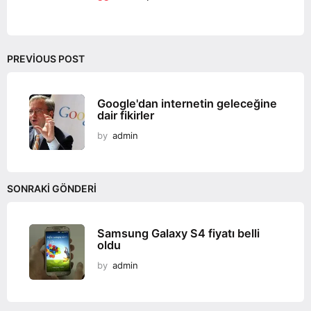
n
PREVIOUS POST
Google'dan internetin geleceğine
dair fikirler
by
admin
SONRAKI GÖNDERI
Samsung Galaxy S4 fiyatı belli
oldu
by
admin