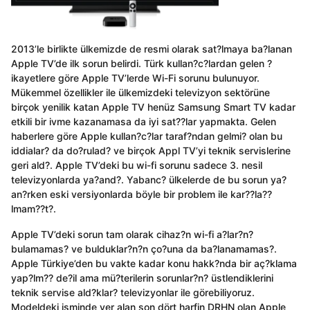
2013’le birlikte ülkemizde de resmi olarak sat?lmaya ba?lanan
Apple TV’de ilk sorun belirdi. Türk kullan?c?lardan gelen ?
ikayetlere göre Apple TV’lerde Wi-Fi sorunu bulunuyor.
Mükemmel özellikler ile ülkemizdeki televizyon sektörüne
birçok yenilik katan Apple TV henüz Samsung Smart TV kadar
etkili bir ivme kazanamasa da iyi sat??lar yapmakta. Gelen
haberlere göre Apple kullan?c?lar taraf?ndan gelmi? olan bu
iddialar? da do?rulad? ve birçok Appl TV’yi teknik servislerine
geri ald?. Apple TV’deki bu wi-fi sorunu sadece 3. nesil
televizyonlarda ya?and?. Yabanc? ülkelerde de bu sorun ya?
an?rken eski versiyonlarda böyle bir problem ile kar??la??
lmam??t?.
Apple TV’deki sorun tam olarak cihaz?n wi-fi a?lar?n?
bulamamas? ve bulduklar?n?n ço?una da ba?lanamamas?.
Apple Türkiye’den bu vakte kadar konu hakk?nda bir aç?klama
yap?lm?? de?il ama mü?terilerin sorunlar?n? üstlendiklerini
teknik servise ald?klar? televizyonlar ile görebiliyoruz.
Modeldeki isminde yer alan son dört harfin DRHN olan Apple