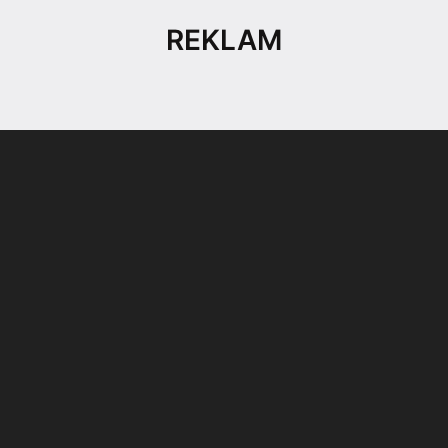
REKLAM
Son dönemin popüler sesli
Elektrikli Ürünler
sohbet uygulaması
Teknolojiyi Yansıtıyor;
Clubhouse sonunda...
Karaca!