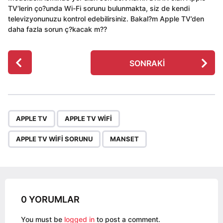
TV’lerin ço?unda Wi-Fi sorunu bulunmakta, siz de kendi
televizyonunuzu kontrol edebilirsiniz. Bakal?m Apple TV’den
daha fazla sorun ç?kacak m??
P
SONRAKI
o
s
t
P
,
,
,
a
APPLE TV
APPLE TV WIFI
g
APPLE TV WIFI SORUNU
MANSET
i
n
a
t
i
0 YORUMLAR
o
You must be
logged in
to post a comment.