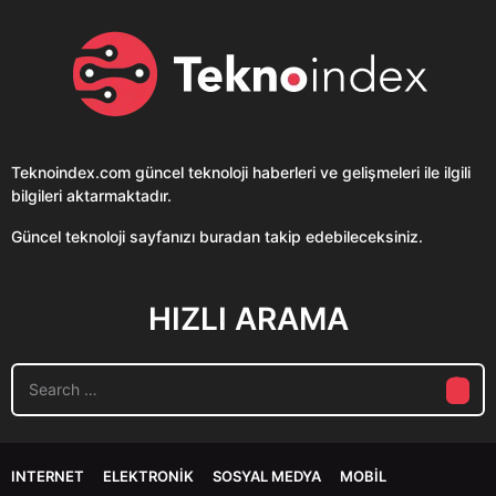
Teknoindex.com
güncel teknoloji haberleri ve gelişmeleri ile ilgili
bilgileri aktarmaktadır.
Güncel teknoloji sayfanızı buradan takip edebileceksiniz.
HIZLI ARAMA
S
e
a
r
c
INTERNET
ELEKTRONIK
SOSYAL MEDYA
MOBIL
h