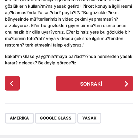
gözlüklerin kullan?m?na yasak getirdi. ?irket konuyla ilgili resmi
aç?klamas?nda ?u sat?rlar? payla?t?: “Bu gözlükle ?irket
bünyesinde mü?terilerimizin video çekimi yapmamas?n?
arzuluyoruz. E?er bu gözlükleri giyen bir mü?teri olursa önce
onu nazik bir dille uyar?yoruz. E?er izinsiz yere bu gözlükle bir
mü?terinin foto?raf? veya videosu çekilirse ilgili mü?teriden
restoran? terk etmesini talep ediyoruz.”
Bakal?m Glass yayg?nla?maya ba?lad???nda nerelerden yasak
karar? gelecek? Bekleyip görece?iz.
P
SONRAKI
o
s
t
P
,
,
a
AMERIKA
GOOGLE GLASS
YASAK
g
i