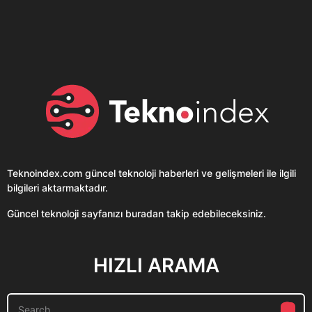
sohbet uygulaması
Teknolojiyi Yansıtıyor;
Clubhouse sonunda...
Karaca!
Teknoindex.com
güncel teknoloji haberleri ve gelişmeleri ile ilgili
bilgileri aktarmaktadır.
Güncel teknoloji sayfanızı buradan takip edebileceksiniz.
HIZLI ARAMA
S
e