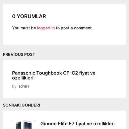
n
a
0 YORUMLAR
t
i
You must be
logged in
to post a comment.
o
n
PREVIOUS POST
Panasonic Toughbook CF-C2 fiyat ve
özellikleri
by
admin
SONRAKI GÖNDERI
Gionee Elife E7 fiyat ve özellikleri