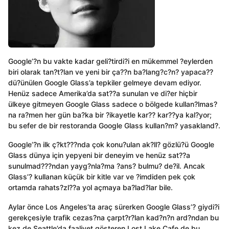
Google’?n bu vakte kadar geli?tirdi?i en mükemmel ?eylerden
biri olarak tan?t?lan ve yeni bir ça??n ba?lang?c?n? yapaca??
dü?ünülen Google Glass’a tepkiler gelmeye devam ediyor.
Henüz sadece Amerika’da sat??a sunulan ve di?er hiçbir
ülkeye gitmeyen Google Glass sadece o bölgede kullan?lmas?
na ra?men her gün ba?ka bir ?ikayetle kar?? kar??ya kal?yor;
bu sefer de bir restoranda Google Glass kullan?m? yasakland?.
Google’?n ilk ç?kt???nda çok konu?ulan ak?ll? gözlü?ü Google
Glass dünya için yepyeni bir deneyim ve henüz sat??a
sunulmad???ndan yayg?nla?ma ?ans? bulmu? de?il. Ancak
Glass’? kullanan küçük bir kitle var ve ?imdiden pek çok
ortamda rahats?zl??a yol açmaya ba?lad?lar bile.
Aylar önce Los Angeles’ta araç sürerken Google Glass’? giydi?i
gerekçesiyle trafik cezas?na çarpt?r?lan kad?n?n ard?ndan bu
kez de Seattle’da faaliyet gösteren Lost Lake Cafe de bu