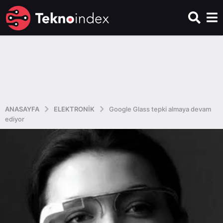
ANASAYFA
ELEKTRONIK
Google Glass tepki almaya devam
ediyor