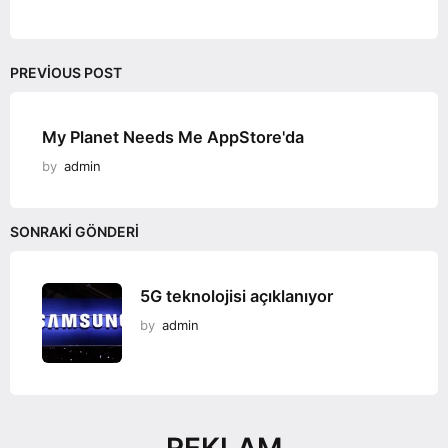
o
n
PREVIOUS POST
My Planet Needs Me AppStore'da
by
admin
SONRAKI GÖNDERI
5G teknolojisi açıklanıyor
by
admin