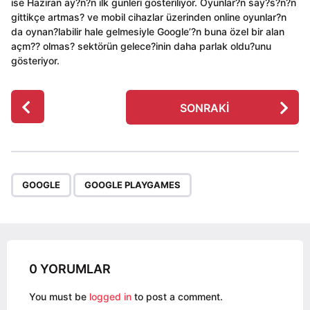
ise Haziran ay?n?n ilk günleri gösteriliyor. Oyunlar?n say?s?n?n
gittikçe artmas? ve mobil cihazlar üzerinden online oyunlar?n
da oynan?labilir hale gelmesiyle Google’?n buna özel bir alan
açm?? olmas? sektörün gelece?inin daha parlak oldu?unu
gösteriyor.
P
SONRAKI
o
s
t
P
,
a
GOOGLE
GOOGLE PLAYGAMES
g
i
n
a
0 YORUMLAR
t
i
You must be
logged in
to post a comment.