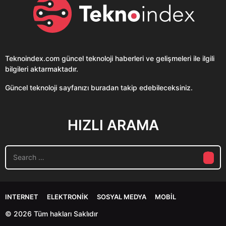
Teknoindex.com
güncel teknoloji haberleri ve gelişmeleri ile ilgili
bilgileri aktarmaktadır.
Güncel teknoloji sayfanızı buradan takip edebileceksiniz.
HIZLI ARAMA
S
e
a
r
c
INTERNET
ELEKTRONIK
SOSYAL MEDYA
MOBIL
h
f
© 2026 Tüm hakları Saklıdır
o
r