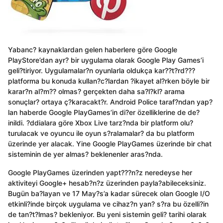
Yabanc? kaynaklardan gelen haberlere göre Google
PlayStore’dan ayr? bir uygulama olarak Google Play Games’i
geli?tiriyor. Uygulamalar?n oyunlarla oldukça kar??t?rd???
platforma bu konuda kullan?c?lardan ?ikayet al?rken böyle bir
karar?n al?m?? olmas? gerçekten daha sa?l?kl? arama
sonuçlar? ortaya ç?karacakt?r. Android Police taraf?ndan yap?
lan haberde Google PlayGames’in di?er özelliklerine de de?
inildi. ?ddialara göre Xbox Live tarz?nda bir platform olu?
turulacak ve oyuncu ile oyun s?ralamalar? da bu platform
üzerinde yer alacak. Yine Google PlayGames üzerinde bir chat
sisteminin de yer almas? beklenenler aras?nda.
Google PlayGames üzerinden yapt???n?z neredeyse her
aktiviteyi Google+ hesab?n?z üzerinden payla?abileceksiniz.
Bugün ba?layan ve 17 May?s’a kadar sürecek olan Google I/O
etkinli?inde birçok uygulama ve cihaz?n yan? s?ra bu özelli?in
de tan?t?lmas? bekleniyor. Bu yeni sistemin geli? tarihi olarak