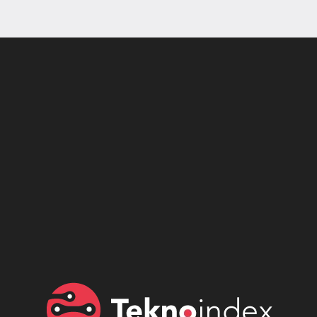
Son dönemin popüler sesli
Elektrikli Ürünler
sohbet uygulaması
Teknolojiyi Yansıtıyor;
Clubhouse sonunda...
Karaca!