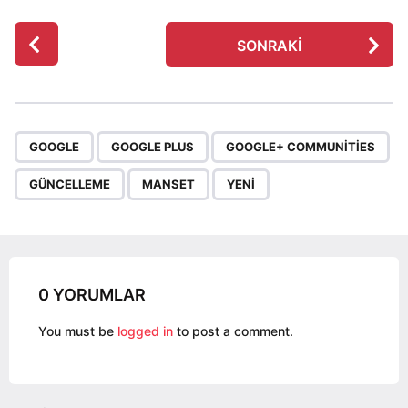
P
SONRAKI
o
s
t
P
,
,
,
,
,
a
GOOGLE
GOOGLE PLUS
GOOGLE+ COMMUNITIES
g
GÜNCELLEME
MANSET
YENI
i
n
a
t
i
0 YORUMLAR
o
You must be
logged in
to post a comment.
n