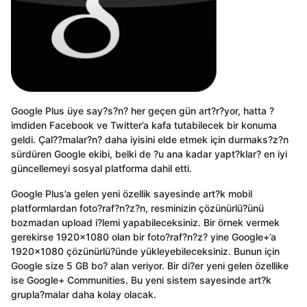
Google Plus üye say?s?n? her geçen gün art?r?yor, hatta ?
imdiden Facebook ve Twitter’a kafa tutabilecek bir konuma
geldi. Çal??malar?n? daha iyisini elde etmek için durmaks?z?n
sürdüren Google ekibi, belki de ?u ana kadar yapt?klar? en iyi
güncellemeyi sosyal platforma dahil etti.
Google Plus’a gelen yeni özellik sayesinde art?k mobil
platformlardan foto?raf?n?z?n, resminizin çözünürlü?ünü
bozmadan upload i?lemi yapabileceksiniz. Bir örnek vermek
gerekirse 1920×1080 olan bir foto?raf?n?z? yine Google+’a
1920×1080 çözünürlü?ünde yükleyebileceksiniz. Bunun için
Google size 5 GB bo? alan veriyor. Bir di?er yeni gelen özellike
ise Google+ Communities. Bu yeni sistem sayesinde art?k
grupla?malar daha kolay olacak.