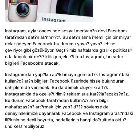
Instagram, aylar öncesinde sosyal medyan?n devi Facebook
taraf?ndan sat?n al?nm??t?. Bu sat?n alma i?lemi için bir milyar
dolar ödeyen Facebook bu durumu yava? yava? lehine
çeviriyor gibi gözüküyor. Geçti?imiz haftalarda gizlilik politikas?
nda küçük bir de?i?iklik gerçekle?tiren Instagram, bu sefer
bilgileri Facebook’a atacak.
Instagram’dan yap?lan aç?klamaya göre art?k Instagram’daki
kullan?c?lar?n bilgileri Facebook üzerinde hisse bulunduran
sahiplere de verilecek. Bu da demek oluyor ki art?k
Instagram’da da özelle?tirilmi? reklamlarla kar??la?acaks?n?z.
Bu durum Facebook taraf?ndan kullan?c?lar?n bilgi
muhafazas?n? art?rmak için yap?ld??? söylense de
deneyimlerimize dayanarak Facebook ve Instagram aras?ndaki
ili?kinin ne denli boyutta, hedeflerinin hangi do?rultuda oldu?
unu kestirebiliyoruz.