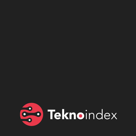
Son dönemin popüler sesli
Elektrikli Ürünler
sohbet uygulaması
Teknolojiyi Yansıtıyor;
Clubhouse sonunda...
Karaca!