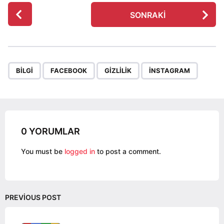
P
SONRAKI
o
s
t
P
,
,
,
a
BILGI
FACEBOOK
GIZLILIK
INSTAGRAM
g
i
n
a
0 YORUMLAR
t
i
You must be
logged in
to post a comment.
o
n
PREVIOUS POST