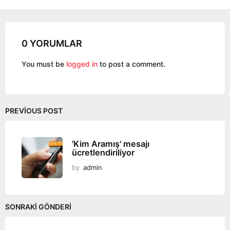
i
n
a
0 YORUMLAR
t
i
You must be
logged in
to post a comment.
o
n
PREVIOUS POST
'Kim Aramış' mesajı
ücretlendiriliyor
by
admin
SONRAKI GÖNDERI