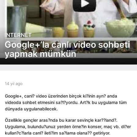
INTERNET
1
4
Google+’la canlı video sohbeti
y
yapmak mümkün
ı
l
a
g
o
b
14 yıl ago
1
1
y
4
4
a
y
Google+, canl? video üzerinden birçok ki?inin ayn? anda
y
d
ı
videoda sohbet etmesini sa?l?yordu. Art?k bu uygulama tüm
ı
m
l
dünyada uygulanabilecek.
i
l
a
n
g
a
Özellikle gençler aras?nda bu karar sevinçle kar??land?.
o
g
Uygulama, bulundu?unuz yerden örne?in konser, maç vb. di?er
o
kullan?c?larla canl? ileti?im sa?lama olana?? getiriyor.