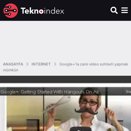
ANASAYFA
INTERNET
Google+'la canlı video sohbeti yapmak
mümkün