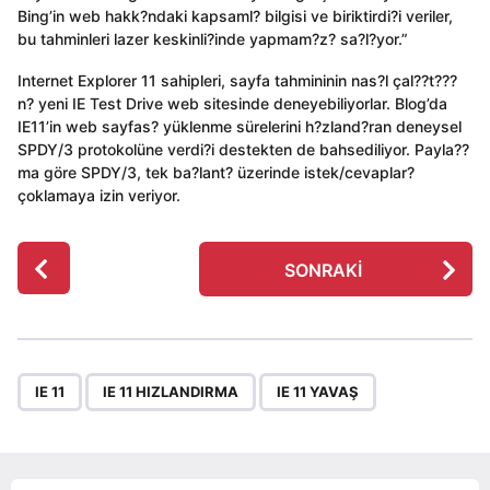
Bing’in web hakk?ndaki kapsaml? bilgisi ve biriktirdi?i veriler,
bu tahminleri lazer keskinli?inde yapmam?z? sa?l?yor.”
Internet Explorer 11 sahipleri, sayfa tahmininin nas?l çal??t???
n? yeni IE Test Drive web sitesinde deneyebiliyorlar. Blog’da
IE11’in web sayfas? yüklenme sürelerini h?zland?ran deneysel
SPDY/3 protokolüne verdi?i destekten de bahsediliyor. Payla??
ma göre SPDY/3, tek ba?lant? üzerinde istek/cevaplar?
çoklamaya izin veriyor.
P
SONRAKI
o
s
t
P
,
,
a
IE 11
IE 11 HIZLANDIRMA
IE 11 YAVAŞ
g
i
n