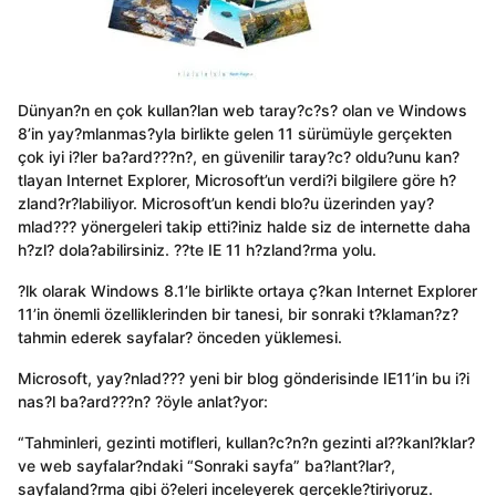
Dünyan?n en çok kullan?lan web taray?c?s? olan ve Windows
8’in yay?mlanmas?yla birlikte gelen 11 sürümüyle gerçekten
çok iyi i?ler ba?ard???n?, en güvenilir taray?c? oldu?unu kan?
tlayan Internet Explorer, Microsoft’un verdi?i bilgilere göre h?
zland?r?labiliyor. Microsoft’un kendi blo?u üzerinden yay?
mlad??? yönergeleri takip etti?iniz halde siz de internette daha
h?zl? dola?abilirsiniz. ??te IE 11 h?zland?rma yolu.
?lk olarak Windows 8.1’le birlikte ortaya ç?kan Internet Explorer
11’in önemli özelliklerinden bir tanesi, bir sonraki t?klaman?z?
tahmin ederek sayfalar? önceden yüklemesi.
Microsoft, yay?nlad??? yeni bir blog gönderisinde IE11’in bu i?i
nas?l ba?ard???n? ?öyle anlat?yor:
“Tahminleri, gezinti motifleri, kullan?c?n?n gezinti al??kanl?klar?
ve web sayfalar?ndaki “Sonraki sayfa” ba?lant?lar?,
sayfaland?rma gibi ö?eleri inceleyerek gerçekle?tiriyoruz.