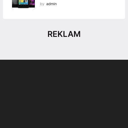
by
admin
REKLAM
Son dönemin popüler sesli
Elektrikli Ürünler
sohbet uygulaması
Teknolojiyi Yansıtıyor;