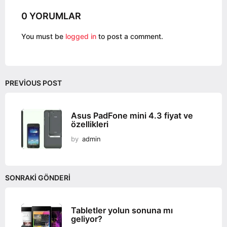
a
0 YORUMLAR
t
i
You must be
logged in
to post a comment.
o
n
PREVIOUS POST
Asus PadFone mini 4.3 fiyat ve
özellikleri
by
admin
SONRAKI GÖNDERI
Tabletler yolun sonuna mı
geliyor?