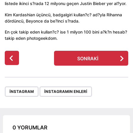
listede ikinci s?rada 12 milyonu geçen Justin Bieber yer al?yor.
Kim Kardashian üçüncü, badgalgiri kullan?c? ad?yla Rihanna
dördüncü, Beyonce da be?inci s?rada.
En çok takip eden kullan?c? ise 1 milyon 100 bini a?k?n hesab?
takip eden photogeekdom.
P
SONRAKI
o
s
t
P
,
a
INSTAGRAM
INSTAGRAMIN ENLERI
g
i
n
a
0 YORUMLAR
t