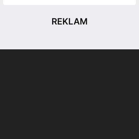
REKLAM
Son dönemin popüler sesli
Elektrikli Ürünler
sohbet uygulaması
Teknolojiyi Yansıtıyor;
Clubhouse sonunda...
Karaca!