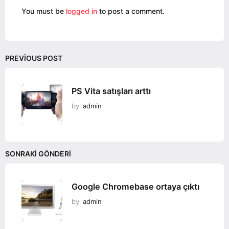
i
You must be
logged in
to post a comment.
o
n
PREVIOUS POST
PS Vita satışları arttı
by
admin
SONRAKI GÖNDERI
Google Chromebase ortaya çıktı
by
admin