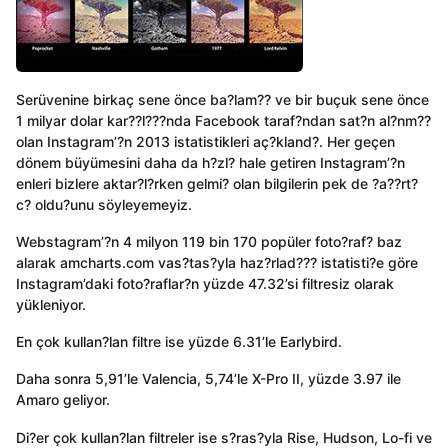
Serüvenine birkaç sene önce ba?lam?? ve bir buçuk sene önce
1 milyar dolar kar??l???nda Facebook taraf?ndan sat?n al?nm??
olan Instagram’?n 2013 istatistikleri aç?kland?. Her geçen
dönem büyümesini daha da h?zl? hale getiren Instagram’?n
enleri bizlere aktar?l?rken gelmi? olan bilgilerin pek de ?a??rt?
c? oldu?unu söyleyemeyiz.
Webstagram’?n 4 milyon 119 bin 170 popüler foto?raf? baz
alarak amcharts.com vas?tas?yla haz?rlad??? istatisti?e göre
Instagram’daki foto?raflar?n yüzde 47.32’si filtresiz olarak
yükleniyor.
En çok kullan?lan filtre ise yüzde 6.31’le Earlybird.
Daha sonra 5,91’le Valencia, 5,74’le X-Pro II, yüzde 3.97 ile
Amaro geliyor.
Di?er çok kullan?lan filtreler ise s?ras?yla Rise, Hudson, Lo-fi ve