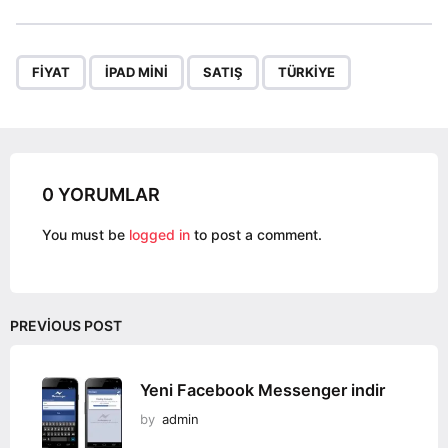
s
t
P
,
,
,
a
FIYAT
IPAD MINI
SATIŞ
TÜRKIYE
g
i
n
a
0 YORUMLAR
t
i
You must be
logged in
to post a comment.
o
n
PREVIOUS POST
Yeni Facebook Messenger indir
by
admin