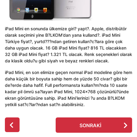
iPad Mini en sonunda ülkemize giri? yapt?. Apple, distribütör
olarak seçimini yine B?LKOM’dan yana kulland?. iPad Mini
Türkiye fiyat?, yurtd???ndan getiren kullan?c?lara göre çok
daha uygun olacak. 16 GB iPad Mini fiyat? 816 TL olacakken
32 GB iPad Mini fiyat? 1.321 TL olacak. Renk seçenekleri olarak
da klasik oldu?u gibi siyah ve beyaz renkleri olacak.
iPad Mini, en son elimize geçen normal iPad modeline göre hem
daha küçük bir boyuta sahip hem de yüzde 50 civar? gibi bir
de?erde daha hafif. Full performansta kullan?m?nda 10 saate
kadar pil ömrü sa?layan iPad Mini, 1024×768 çözünürlü?ünde
ekran görüntüsüne sahip. iPad Mini’lerinizi ?u anda B?LKOM
yetkili sat?c?lar?ndan sat?n alabilirsiniz.
P
SONRAKI
o