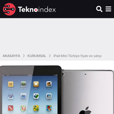
ANASAYFA
KURUMSAL
iPad Mini Türkiye fiyatı ve satışı