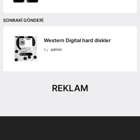
SONRAKI GÖNDERI
Western Digital hard diskler
by
admin
REKLAM