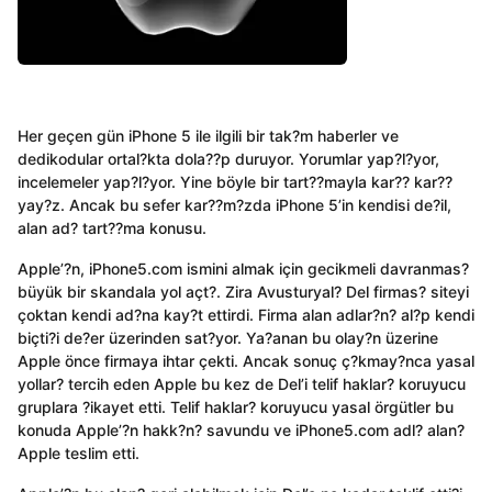
Her geçen gün iPhone 5 ile ilgili bir tak?m haberler ve
dedikodular ortal?kta dola??p duruyor. Yorumlar yap?l?yor,
incelemeler yap?l?yor. Yine böyle bir tart??mayla kar?? kar??
yay?z. Ancak bu sefer kar??m?zda iPhone 5’in kendisi de?il,
alan ad? tart??ma konusu.
Apple’?n, iPhone5.com ismini almak için gecikmeli davranmas?
büyük bir skandala yol açt?. Zira Avusturyal? Del firmas? siteyi
çoktan kendi ad?na kay?t ettirdi. Firma alan adlar?n? al?p kendi
biçti?i de?er üzerinden sat?yor. Ya?anan bu olay?n üzerine
Apple önce firmaya ihtar çekti. Ancak sonuç ç?kmay?nca yasal
yollar? tercih eden Apple bu kez de Del’i telif haklar? koruyucu
gruplara ?ikayet etti. Telif haklar? koruyucu yasal örgütler bu
konuda Apple’?n hakk?n? savundu ve iPhone5.com adl? alan?
Apple teslim etti.