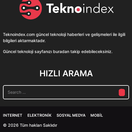
Teknoindex.com
güncel teknoloji haberleri ve gelişmeleri ile ilgili
bilgileri aktarmaktadır.
Güncel teknoloji sayfanızı buradan takip edebileceksiniz.
HIZLI ARAMA
S
e
a
r
c
INTERNET
ELEKTRONIK
SOSYAL MEDYA
MOBIL
h
f
© 2026 Tüm hakları Saklıdır
o