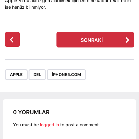
Apple’?n bu alan? geri alabilmek için Del’e ne kadar teklif etti?i
ise henüz bilinmiyor.
P
SONRAKI
o
s
t
P
,
,
a
APPLE
DEL
IPHONE5.COM
g
i
n
a
0 YORUMLAR
t
i
You must be
logged in
to post a comment.
o