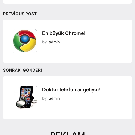
n
PREVIOUS POST
En büyük Chrome!
by
admin
SONRAKI GÖNDERI
Doktor telefonlar geliyor!
by
admin