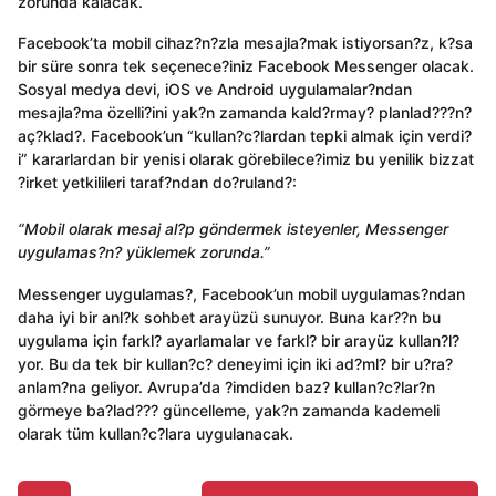
zorunda kalacak.
Facebook’ta mobil cihaz?n?zla mesajla?mak istiyorsan?z, k?sa
bir süre sonra tek seçenece?iniz Facebook Messenger olacak.
Sosyal medya devi, iOS ve Android uygulamalar?ndan
mesajla?ma özelli?ini yak?n zamanda kald?rmay? planlad???n?
aç?klad?. Facebook’un “kullan?c?lardan tepki almak için verdi?
i” kararlardan bir yenisi olarak görebilece?imiz bu yenilik bizzat
?irket yetkilileri taraf?ndan do?ruland?:
“Mobil olarak mesaj al?p göndermek isteyenler, Messenger
uygulamas?n? yüklemek zorunda.”
Messenger uygulamas?, Facebook’un mobil uygulamas?ndan
daha iyi bir anl?k sohbet arayüzü sunuyor. Buna kar??n bu
uygulama için farkl? ayarlamalar ve farkl? bir arayüz kullan?l?
yor. Bu da tek bir kullan?c? deneyimi için iki ad?ml? bir u?ra?
anlam?na geliyor. Avrupa’da ?imdiden baz? kullan?c?lar?n
görmeye ba?lad??? güncelleme, yak?n zamanda kademeli
olarak tüm kullan?c?lara uygulanacak.
P