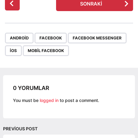
SONRAKI
o
s
t
P
,
,
,
,
a
ANDROID
FACEBOOK
FACEBOOK MESSENGER
g
IOS
MOBIL FACEBOOK
i
n
a
t
i
0 YORUMLAR
o
You must be
logged in
to post a comment.
n
PREVIOUS POST