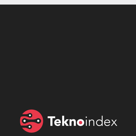
Son dönemin popüler sesli
Elektrikli Ürünler
sohbet uygulaması
Teknolojiyi Yansıtıyor;
Clubhouse sonunda...
Karaca!